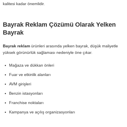
kalitesi kadar önemlidir.
Bayrak Reklam Çözümü Olarak Yelken
Bayrak
Bayrak reklam
ürünleri arasında yelken bayrak, düşük maliyetle
yüksek görünürlük sağlaması nedeniyle öne çıkar.
Mağaza ve dükkan önleri
Fuar ve etkinlik alanları
AVM girişleri
Benzin istasyonları
Franchise noktaları
Kampanya ve açılış organizasyonları