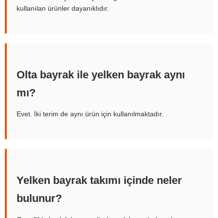
kullanılan ürünler dayanıklıdır.
Olta bayrak ile yelken bayrak aynı
mı?
Evet. İki terim de aynı ürün için kullanılmaktadır.
Yelken bayrak takımı içinde neler
bulunur?