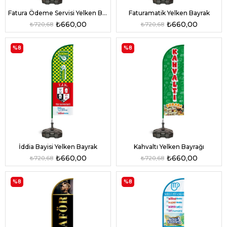
Fatura Ödeme Servisi Yelken Bayrak
Faturamatik Yelken Bayrak
₺660,00
₺660,00
₺720,68
₺720,68
%8
%8
İddia Bayisi Yelken Bayrak
Kahvaltı Yelken Bayrağı
₺660,00
₺660,00
₺720,68
₺720,68
%8
%8