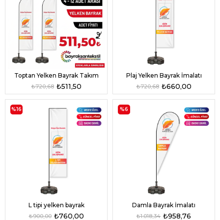
Toptan Yelken Bayrak Takım
Plaj Yelken Bayrak İmalatı
₺511,50
₺660,00
₺720,68
₺720,68
%16
%6
L tipi yelken bayrak
Damla Bayrak İmalatı
₺760,00
₺958,76
₺900,00
₺1.018,34