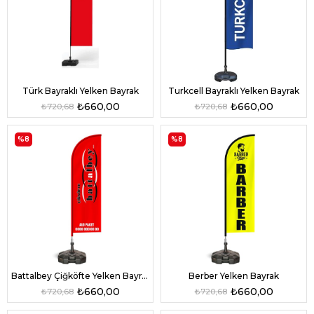
Türk Bayraklı Yelken Bayrak
Turkcell Bayraklı Yelken Bayrak
₺660,00
₺660,00
₺720,68
₺720,68
%8
%8
Battalbey Çiğköfte Yelken Bayrak
Berber Yelken Bayrak
₺660,00
₺660,00
₺720,68
₺720,68