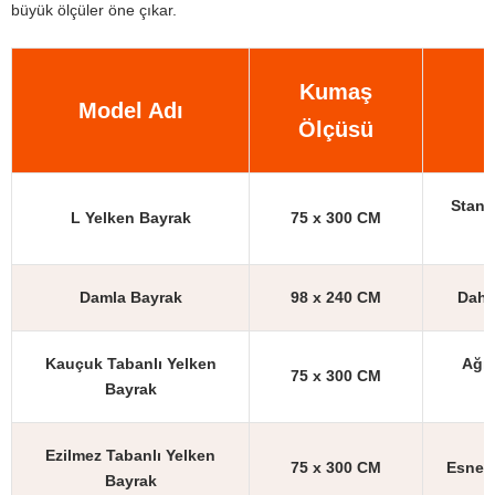
büyük ölçüler öne çıkar.
Kumaş
Model Adı
Ölçüsü
Stand
L Yelken Bayrak
75 x 300 CM
Damla Bayrak
98 x 240 CM
Daha
Kauçuk Tabanlı Yelken
Ağır
75 x 300 CM
Bayrak
Ezilmez Tabanlı Yelken
75 x 300 CM
Esnek 
Bayrak