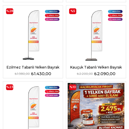
%28
%5
Ezilmez Tabanlı Yelken Bayrak
Kauçuk Tabanlı Yelken Bayrak
₺1.430,00
₺2.090,00
₺1.980,00
₺2.200,00
%23
%10