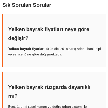
Sık Sorulan Sorular
Yelken bayrak fiyatları neye göre
değişir?
Yelken bayrak fiyatları
; ürün ölçüsü, sipariş adedi, baskı tipi
ve set içeriğine göre değişmektedir.
Yelken bayrak rüzgarda dayanıklı
mı?
Evet. 1. sınıf raşel kumaş ve doğru taban sistemi ile