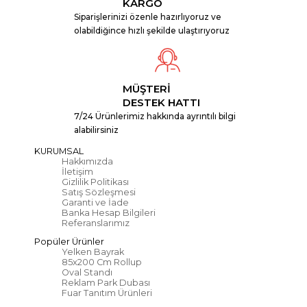
KARGO
Siparişlerinizi özenle hazırlıyoruz ve
olabildiğince hızlı şekilde ulaştırıyoruz
MÜŞTERİ
DESTEK HATTI
7/24 Ürünlerimiz hakkında ayrıntılı bilgi
alabilirsiniz
KURUMSAL
Hakkımızda
İletişim
Gizlilik Politikası
Satış Sözleşmesi
Garanti ve İade
Banka Hesap Bilgileri
Referanslarımız
Popüler Ürünler
Yelken Bayrak
85x200 Cm Rollup
Oval Standı
Reklam Park Dubası
Fuar Tanıtım Ürünleri