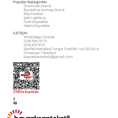
Popüler Kategoriler
Örümcek Stand
Backdrop Kumaş Stand
Afiş Pankart
Işıklı Lightbox
Türki Bayraklar
İslami Bayraklar
İLETİŞİM
WhatsApp Destek
0216 594 55 75
0216 631 51 51
Şerifali Mahallesi Turgut Özal Blv. No:122 124 A
Ümraniye / İstanbul
bayraksantekstil@gmail.com