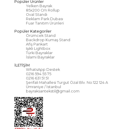
Popüler Ürünler
Yelken Bayrak
85x200 Cm Rollup
Oval Standı
Reklam Park Dubası
Fuar Tanıtım Ürünleri
Popüler Kategoriler
Örümcek Stand
Backdrop Kumaş Stand
Afiş Pankart
Işıklı Lightbox
Türki Bayraklar
İslami Bayraklar
İLETİŞİM
WhatsApp Destek
0216 594 55 75
0216 631 51 51
Şerifali Mahallesi Turgut Özal Blv. No:122 124 A
Ümraniye / İstanbul
bayraksantekstil@gmail.com