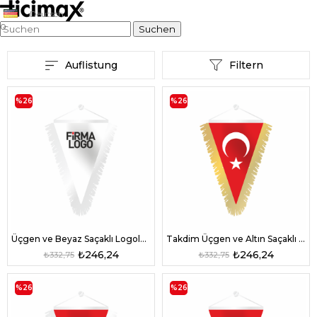
Deutsch
0
Auflistung
Filtern
%26
%26
Üçgen ve Beyaz Saçaklı Logolu Bayrak
Takdim Üçgen ve Altın Saçaklı Türk Bayrağı
₺246,24
₺246,24
₺332,75
₺332,75
%26
%26