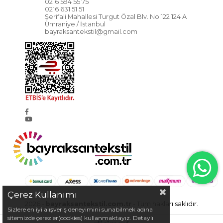
0216 594 55 75
0216 631 51 51
Şerifali Mahallesi Turgut Özal Blv. No:122 124 A
Ümraniye / İstanbul
bayraksantekstil@gmail.com
Çerez Kullanımı
2026 -
bayraksantekstil.com.tr
- Tüm hakları saklıdır.
Sizlere en iyi alışveriş deneyimini sunabilmek adına
sitemizde çerezler(cookies) kullanmaktayız. Detaylı