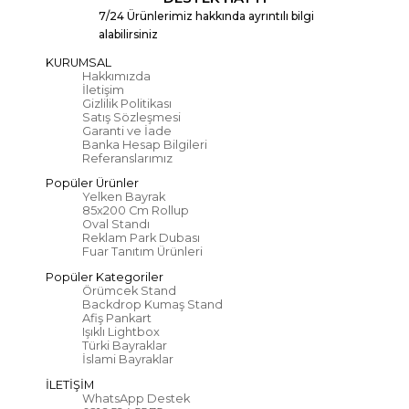
7/24 Ürünlerimiz hakkında ayrıntılı bilgi
alabilirsiniz
KURUMSAL
Hakkımızda
İletişim
Gizlilik Politikası
Satış Sözleşmesi
Garanti ve İade
Banka Hesap Bilgileri
Referanslarımız
Popüler Ürünler
Yelken Bayrak
85x200 Cm Rollup
Oval Standı
Reklam Park Dubası
Fuar Tanıtım Ürünleri
Popüler Kategoriler
Örümcek Stand
Backdrop Kumaş Stand
Afiş Pankart
Işıklı Lightbox
Türki Bayraklar
İslami Bayraklar
İLETİŞİM
WhatsApp Destek