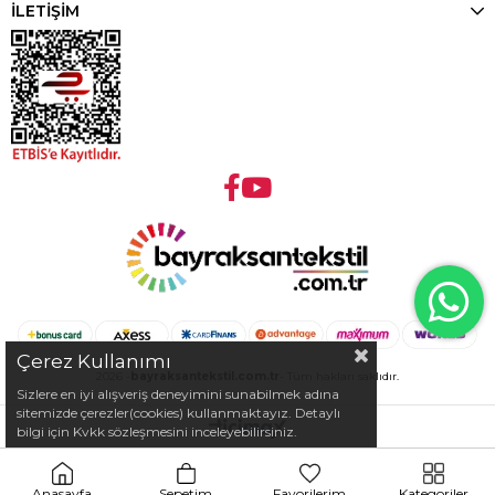
İLETİŞİM
Çerez Kullanımı
2026 -
bayraksantekstil.com.tr
- Tüm hakları saklıdır.
Sizlere en iyi alışveriş deneyimini sunabilmek adına
sitemizde çerezler(cookies) kullanmaktayız. Detaylı
bilgi için Kvkk sözleşmesini inceleyebilirsiniz.
Anasayfa
Sepetim
Favorilerim
Kategoriler