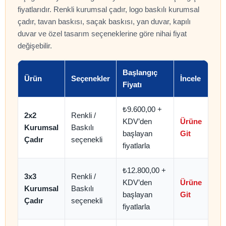
fiyatlarıdır. Renkli kurumsal çadır, logo baskılı kurumsal
çadır, tavan baskısı, saçak baskısı, yan duvar, kapılı
duvar ve özel tasarım seçeneklerine göre nihai fiyat
değişebilir.
Başlangıç
Ürün
Seçenekler
İncele
Fiyatı
₺9.600,00 +
2x2
Renkli /
KDV’den
Ürüne
Kurumsal
Baskılı
başlayan
Git
Çadır
seçenekli
fiyatlarla
₺12.800,00 +
3x3
Renkli /
KDV’den
Ürüne
Kurumsal
Baskılı
başlayan
Git
Çadır
seçenekli
fiyatlarla