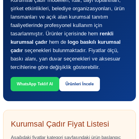
Kurumsal çadır modelleri; fuar, bayi toplantıları,
şirket etkinlikleri, belediye organizasyonları, ürün
lansmanları ve açık alan kurumsal tanıtım
faaliyetlerinde profesyonel kullanım için
tasarlanmıştır. Ürünler içerisinde hem
renkli
kurumsal çadır
hem de
logo baskılı kurumsal
çadır
seçenekleri bulunmaktadır. Fiyatlar ölçü,
baskı alanı, yan duvar seçenekleri ve aksesuar
tercihlerine göre değişiklik gösterebilir.
WhatsApp Teklif Al
Ürünleri İncele
Kurumsal Çadır Fiyat Listesi
Aşağıdaki fiyatlar kategori sayfasındaki ürün başlangıç