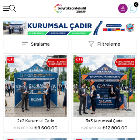
0
Sıralama
Filtreleme
%31
%38
2x2 Kurumsal Çadır
3x3 Kurumsal Çadır
₺9.600,00
₺12.800,00
₺14.000,00
₺20.480,00