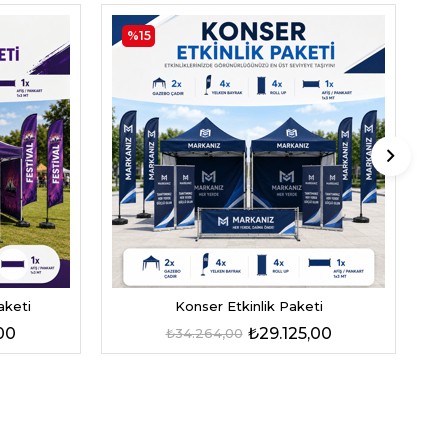
%15
aketi
Konser Etkinlik Paketi
00
₺29.125,00
₺34.264,00