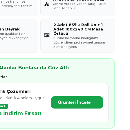
ları ve franchise
⛺
Yan ve Arka Duvarlar Hariç. Harici
n profesyonel tanıtım
Satın Alınabilir
2 Adet 85'lik Roll Up + 1
en Bayrak
Adet 180x240 CM Masa
Örtüsü
ın uzaktan fark
🖼️
ayan dikkat çekici
Kurumsal marka kimliğinizi
güçlendiren profesyonel tanıtım
kombinasyonu
lanlar Bunlara da Göz Attı
tler
nlik Çözümleri
e Etkinlik Alanlara Uygun
Ürünleri İncele →
YAT
İndirim Fırsatı