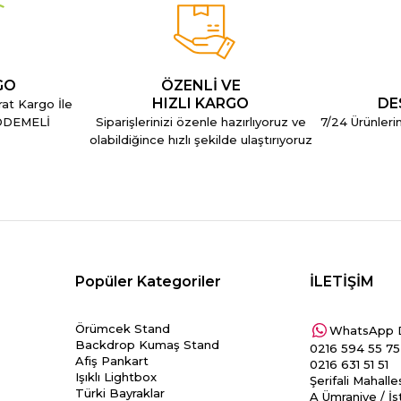
GO
ÖZENLİ VE
HIZLI KARGO
DE
rat Kargo İle
 ÖDEMELİ
Siparişlerinizi özenle hazırlıyoruz ve
7/24 Ürünlerim
olabildiğince hızlı şekilde ulaştırıyoruz
Popüler Kategoriler
İLETİŞİM
Örümcek Stand
WhatsApp 
Backdrop Kumaş Stand
0216 594 55 75
Afiş Pankart
0216 631 51 51
Işıklı Lightbox
Şerifali Mahall
Türki Bayraklar
A Ümraniye / İs