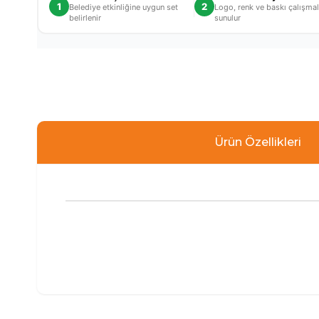
1
2
Belediye etkinliğine uygun set
Logo, renk ve baskı çalışmal
belirlenir
sunulur
Ürün Özellikleri