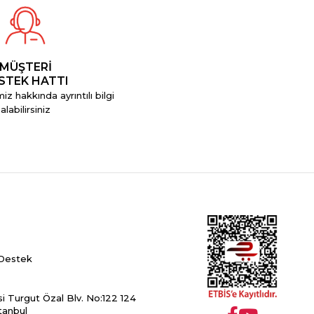
MÜŞTERİ
STEK HATTI
iz hakkında ayrıntılı bilgi
alabilirsiniz
Destek
esi Turgut Özal Blv. No:122 124
tanbul