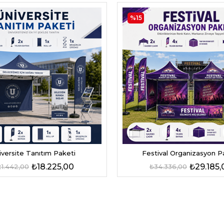
%15
iversite Tanıtım Paketi
Festival Organizasyon P
₺18.225,00
₺29.185,
1.442,00
₺34.336,00