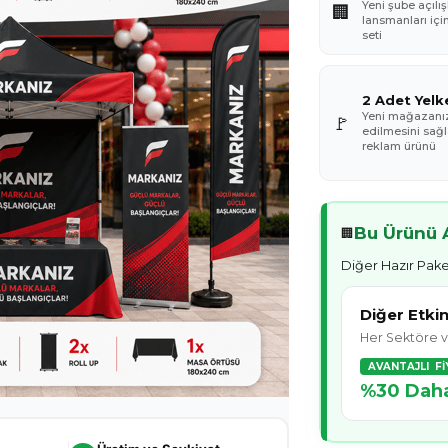
Yeni şube açılış
🏢
lansmanları içi
seti
2 Adet Yelk
Yeni mağazanız
🚩
edilmesini sağl
reklam ürünü
Bu Ürünü A
🏢
Diğer Hazır Pake
Diğer Etki
Her Sektöre v
AVANTAJLI FI
%30 Daha 