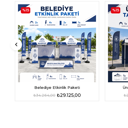
%15
%15
Belediye Etkinlik Paketi
Ün
₺29.125,00
₺34.264,00
₺2