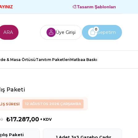
🎨
AYINIZ
Tasarım Şablonları
0
Üye Girişi
Sepetim
rde & Masa Örtüsü
Tanıtım Paketleri
Matbaa Baskı
ış Paketi
12 AĞUSTOS 2026 ÇARŞAMBA
IŞ SÜRESI
₺17.287,00
00
+ KDV
ılış Paketi
1 Adet 3x3 Gazebo Çadır