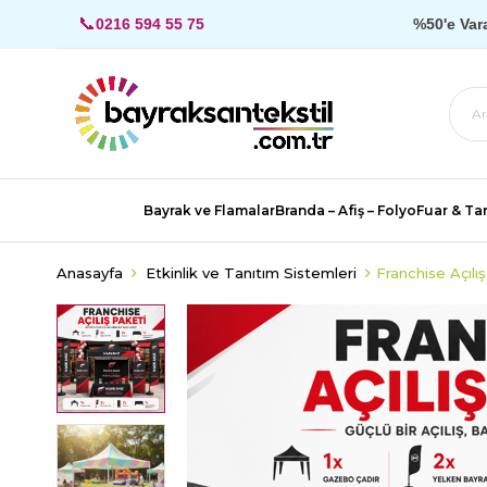
📞
0216 594 55 75
%50'e Var
Bayrak ve Flamalar
Branda – Afiş – Folyo
Fuar & Tan
Anasayfa
Etkinlik ve Tanıtım Sistemleri
Franchise Açılı