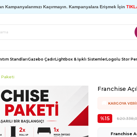
an Kampanyalarımızı Kaçırmayın. Kampanyalara Erişmek İçin
TIKL
ıtım Standları
Gazebo Çadır
Lightbox & Işıklı Sistemler
Logolu Stor Pe
ş Paketi
Franchise Açıl
KARGOYA VERIL
15
₺20.338,
Franchise Aç