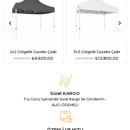
2x2 Gölgelik Gazebo Çadır
3x3 Gölgelik Gazebo Çadır
₺9.600,00
₺12.800,00
₺15.360,00
₺20.480,00
Sürat KARGO
3 İş Günü İçerisinde Sürat Kargo İle Gönderim -
ALICI ÖDEMELİ
ÖZENLİ VE HIZLI