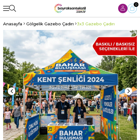
0
Anasayfa
Gölgelik Gazebo Çadırı
3x3 Gazebo Çadırı