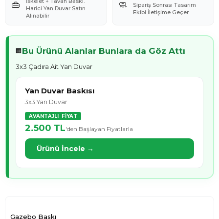
İskelet + Tavan Baskı.
👜
🧼
Sipariş Sonrası Tasarım
Harici Yan Duvar Satın
Ekibi İletişime Geçer
Alınabilir
Bu Ürünü Alanlar Bunlara da Göz Attı
🏢
3x3 Çadıra Ait Yan Duvar
Yan Duvar Baskısı
3x3 Yan Duvar
AVANTAJLI FIYAT
2.500 TL
'den Başlayan Fiyatlarla
Ürünü İncele →
Gazebo Baskı