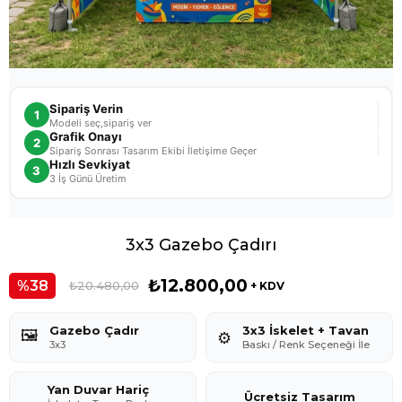
Sipariş Verin
1
Modeli seç,sipariş ver
Grafik Onayı
2
Sipariş Sonrası Tasarım Ekibi İletişime Geçer
Hızlı Sevkiyat
3
3 İş Günü Üretim
3x3 Gazebo Çadırı
₺12.800,00
38
₺20.480,00
+ KDV
Gazebo Çadır
3x3 İskelet + Tavan
🖼️
⚙️
3x3
Baskı / Renk Seçeneği İle
Yan Duvar Hariç
Ücretsiz Tasarım