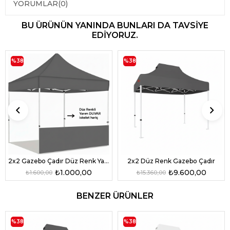
YORUMLAR
(0)
BU ÜRÜNÜN YANINDA BUNLARI DA TAVSIYE
EDIYORUZ.
%38
%38
2x2 Gazebo Çadır Düz Renk Yarım Duvar
2x2 Düz Renk Gazebo Çadır
₺1.000,00
₺9.600,00
₺1.600,00
₺15.360,00
BENZER ÜRÜNLER
%38
%38