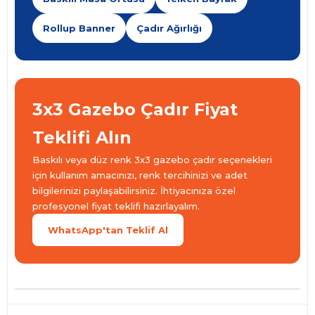
Rollup Banner
Çadır Ağırlığı
3x3 Gazebo Çadır Fiyat
Teklifi Alın
Baskılı veya düz renk 3x3 gazebo çadır seçenekleri
için kullanım amacınızı, renk tercihinizi ve adet
bilgilerinizi paylaşabilirsiniz. İhtiyacınıza özel
profesyonel fiyat teklifi hazırlayalım.
WhatsApp'tan Teklif Al