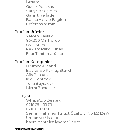
İletişim
Gizlilik Politikası
Satış Sözleşmesi
Garanti ve İade
Banka Hesap Bilgileri
Referanslarımız
Popüler Ürünler
Yelken Bayrak
85x200 Cm Rollup
Oval Standı
Reklam Park Dubası
Fuar Tanıtım Ürünleri
Popüler Kategoriler
Örümcek Stand
Backdrop Kumaş Stand
Afiş Pankart
Işıklı Lightbox
Türki Bayraklar
İslami Bayraklar
İLETİŞİM
WhatsApp Destek
0216 594 55 75
0216 631 51 51
Şerifali Mahallesi Turgut Özal Blv. No:122 124 A
Ümraniye / İstanbul
bayraksantekstil@gmail.com