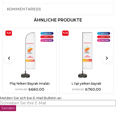
KOMMENTARE
(0)
ÄHNLICHE PRODUKTE
%8
%16
L tipi yelken bayrak
Plaj Yelken Bayrak İmalatı
₺760,00
₺660,00
₺900,00
₺720,68
Melden Sie sich bei E-Mail Bulletin an
Senden