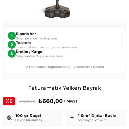
Sipariş Ver
1
Siparişinizi online oluşturun.
Tasarım
2
Tasarım ekibi onayınız için iletişime geçer.
Üretim / Kargo
3
Onay sonrası 3 iş gününde hazır.
✓ Fabrikadan Doğrudan Satış • ✓ Kesintisiz Destek
Faturamatik Yelken Bayrak
₺660,00
8
₺720,68
+ MwSt
100 gr Raşel
1.Sınıf Dijital Baskı
☀️
🧶
Dayanıklı Kumaş
Solmayan Renkler