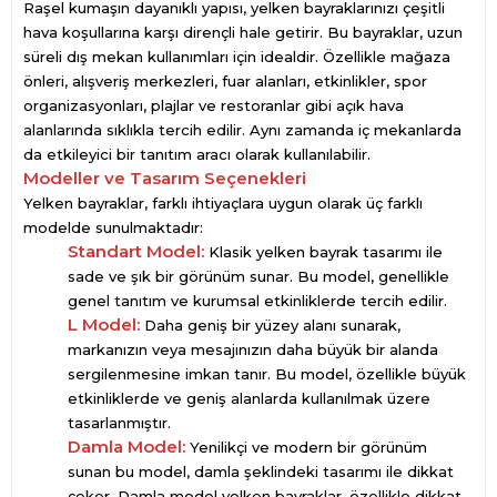
Raşel kumaşın dayanıklı yapısı, yelken bayraklarınızı çeşitli
hava koşullarına karşı dirençli hale getirir. Bu bayraklar, uzun
süreli dış mekan kullanımları için idealdir. Özellikle mağaza
önleri, alışveriş merkezleri, fuar alanları, etkinlikler, spor
organizasyonları, plajlar ve restoranlar gibi açık hava
alanlarında sıklıkla tercih edilir. Aynı zamanda iç mekanlarda
da etkileyici bir tanıtım aracı olarak kullanılabilir.
Modeller ve Tasarım Seçenekleri
Yelken bayraklar, farklı ihtiyaçlara uygun olarak üç farklı
modelde sunulmaktadır:
Standart Model:
Klasik yelken bayrak tasarımı ile
sade ve şık bir görünüm sunar. Bu model, genellikle
genel tanıtım ve kurumsal etkinliklerde tercih edilir.
L Model:
Daha geniş bir yüzey alanı sunarak,
markanızın veya mesajınızın daha büyük bir alanda
sergilenmesine imkan tanır. Bu model, özellikle büyük
etkinliklerde ve geniş alanlarda kullanılmak üzere
tasarlanmıştır.
Damla Model:
Yenilikçi ve modern bir görünüm
sunan bu model, damla şeklindeki tasarımı ile dikkat
çeker. Damla model yelken bayraklar, özellikle dikkat