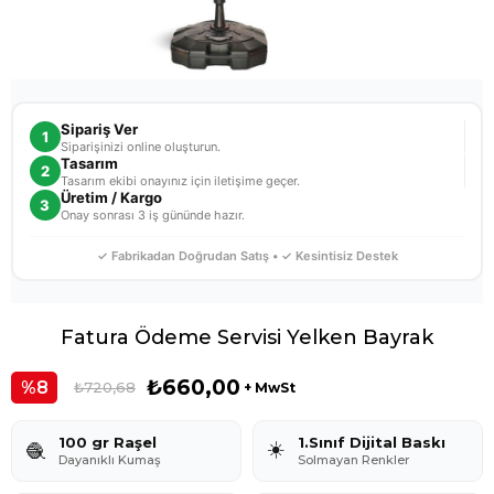
Sipariş Ver
1
Siparişinizi online oluşturun.
Tasarım
2
Tasarım ekibi onayınız için iletişime geçer.
Üretim / Kargo
3
Onay sonrası 3 iş gününde hazır.
✓ Fabrikadan Doğrudan Satış • ✓ Kesintisiz Destek
Fatura Ödeme Servisi Yelken Bayrak
₺660,00
8
₺720,68
+ MwSt
100 gr Raşel
1.Sınıf Dijital Baskı
☀️
🧶
Dayanıklı Kumaş
Solmayan Renkler