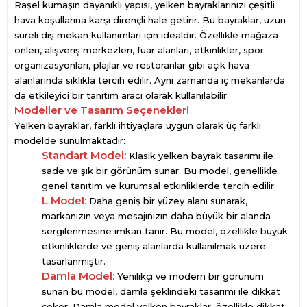
Raşel kumaşın dayanıklı yapısı, yelken bayraklarınızı çeşitli
hava koşullarına karşı dirençli hale getirir. Bu bayraklar, uzun
süreli dış mekan kullanımları için idealdir. Özellikle mağaza
önleri, alışveriş merkezleri, fuar alanları, etkinlikler, spor
organizasyonları, plajlar ve restoranlar gibi açık hava
alanlarında sıklıkla tercih edilir. Aynı zamanda iç mekanlarda
da etkileyici bir tanıtım aracı olarak kullanılabilir.
Modeller ve Tasarım Seçenekleri
Yelken bayraklar, farklı ihtiyaçlara uygun olarak üç farklı
modelde sunulmaktadır:
Standart Model:
Klasik yelken bayrak tasarımı ile
sade ve şık bir görünüm sunar. Bu model, genellikle
genel tanıtım ve kurumsal etkinliklerde tercih edilir.
L Model:
Daha geniş bir yüzey alanı sunarak,
markanızın veya mesajınızın daha büyük bir alanda
sergilenmesine imkan tanır. Bu model, özellikle büyük
etkinliklerde ve geniş alanlarda kullanılmak üzere
tasarlanmıştır.
Damla Model:
Yenilikçi ve modern bir görünüm
sunan bu model, damla şeklindeki tasarımı ile dikkat
çeker. Damla model yelken bayraklar, özellikle dikkat