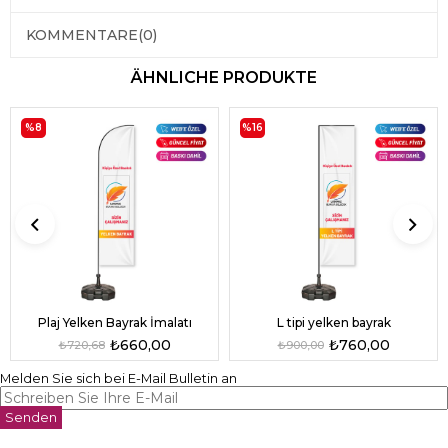
KOMMENTARE
(0)
ÄHNLICHE PRODUKTE
%8
%16
L tipi yelken bayrak
Plaj Yelken Bayrak İmalatı
₺760,00
₺660,00
₺900,00
₺720,68
Melden Sie sich bei E-Mail Bulletin an
Senden