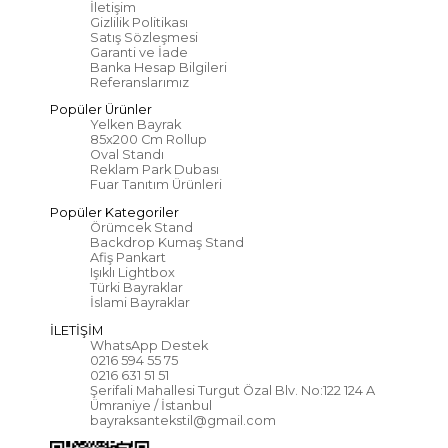
İletişim
Gizlilik Politikası
Satış Sözleşmesi
Garanti ve İade
Banka Hesap Bilgileri
Referanslarımız
Popüler Ürünler
Yelken Bayrak
85x200 Cm Rollup
Oval Standı
Reklam Park Dubası
Fuar Tanıtım Ürünleri
Popüler Kategoriler
Örümcek Stand
Backdrop Kumaş Stand
Afiş Pankart
Işıklı Lightbox
Türki Bayraklar
İslami Bayraklar
İLETİŞİM
WhatsApp Destek
0216 594 55 75
0216 631 51 51
Şerifali Mahallesi Turgut Özal Blv. No:122 124 A
Ümraniye / İstanbul
bayraksantekstil@gmail.com