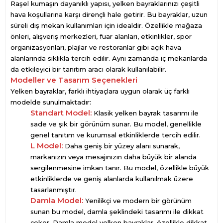
Raşel kumaşın dayanıklı yapısı, yelken bayraklarınızı çeşitli
hava koşullarına karşı dirençli hale getirir. Bu bayraklar, uzun
süreli dış mekan kullanımları için idealdir. Özellikle mağaza
önleri, alışveriş merkezleri, fuar alanları, etkinlikler, spor
organizasyonları, plajlar ve restoranlar gibi açık hava
alanlarında sıklıkla tercih edilir. Aynı zamanda iç mekanlarda
da etkileyici bir tanıtım aracı olarak kullanılabilir.
Modeller ve Tasarım Seçenekleri
Yelken bayraklar, farklı ihtiyaçlara uygun olarak üç farklı
modelde sunulmaktadır:
Standart Model:
Klasik yelken bayrak tasarımı ile
sade ve şık bir görünüm sunar. Bu model, genellikle
genel tanıtım ve kurumsal etkinliklerde tercih edilir.
L Model:
Daha geniş bir yüzey alanı sunarak,
markanızın veya mesajınızın daha büyük bir alanda
sergilenmesine imkan tanır. Bu model, özellikle büyük
etkinliklerde ve geniş alanlarda kullanılmak üzere
tasarlanmıştır.
Damla Model:
Yenilikçi ve modern bir görünüm
sunan bu model, damla şeklindeki tasarımı ile dikkat
çeker. Damla model yelken bayraklar, özellikle dikkat