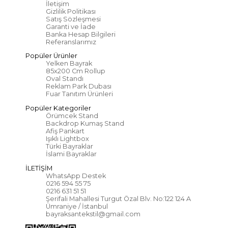
İletişim
Gizlilik Politikası
Satış Sözleşmesi
Garanti ve İade
Banka Hesap Bilgileri
Referanslarımız
Popüler Ürünler
Yelken Bayrak
85x200 Cm Rollup
Oval Standı
Reklam Park Dubası
Fuar Tanıtım Ürünleri
Popüler Kategoriler
Örümcek Stand
Backdrop Kumaş Stand
Afiş Pankart
Işıklı Lightbox
Türki Bayraklar
İslami Bayraklar
İLETİŞİM
WhatsApp Destek
0216 594 55 75
0216 631 51 51
Şerifali Mahallesi Turgut Özal Blv. No:122 124 A
Ümraniye / İstanbul
bayraksantekstil@gmail.com