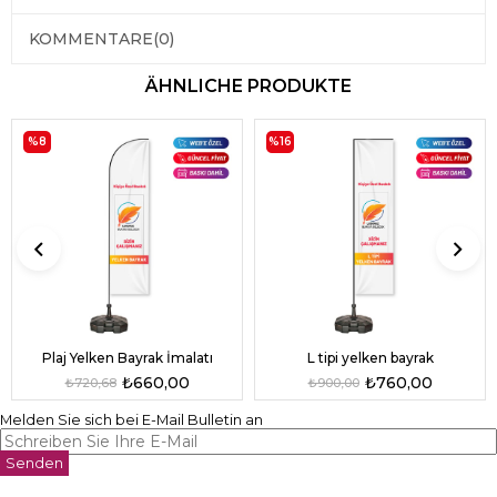
KOMMENTARE
(0)
ÄHNLICHE PRODUKTE
%8
%16
L tipi yelken bayrak
Plaj Yelken Bayrak İmalatı
₺760,00
₺660,00
₺900,00
₺720,68
Melden Sie sich bei E-Mail Bulletin an
Senden