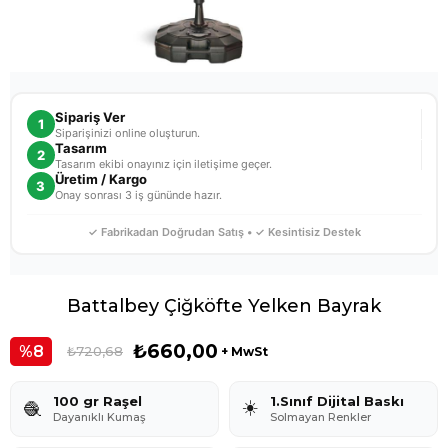
Sipariş Ver
1
Siparişinizi online oluşturun.
Tasarım
2
Tasarım ekibi onayınız için iletişime geçer.
Üretim / Kargo
3
Onay sonrası 3 iş gününde hazır.
✓ Fabrikadan Doğrudan Satış • ✓ Kesintisiz Destek
Battalbey Çiğköfte Yelken Bayrak
₺660,00
8
₺720,68
+ MwSt
100 gr Raşel
1.Sınıf Dijital Baskı
☀️
🧶
Dayanıklı Kumaş
Solmayan Renkler