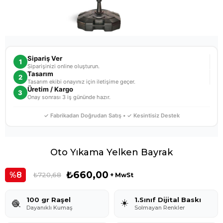
Sipariş Ver
1
Siparişinizi online oluşturun.
Tasarım
2
Tasarım ekibi onayınız için iletişime geçer.
Üretim / Kargo
3
Onay sonrası 3 iş gününde hazır.
✓ Fabrikadan Doğrudan Satış • ✓ Kesintisiz Destek
Oto Yıkama Yelken Bayrak
₺660,00
8
₺720,68
+ MwSt
100 gr Raşel
1.Sınıf Dijital Baskı
☀️
🧶
Dayanıklı Kumaş
Solmayan Renkler