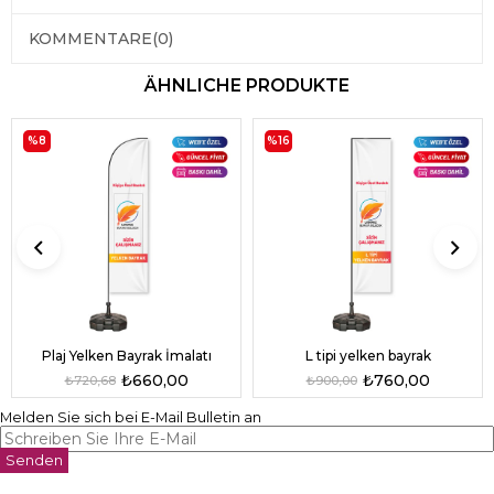
KOMMENTARE
(0)
ÄHNLICHE PRODUKTE
%8
%16
L tipi yelken bayrak
Plaj Yelken Bayrak İmalatı
₺760,00
₺660,00
₺900,00
₺720,68
Melden Sie sich bei E-Mail Bulletin an
Senden