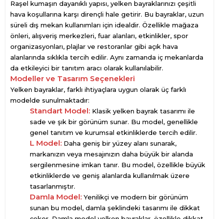
Raşel kumaşın dayanıklı yapısı, yelken bayraklarınızı çeşitli
hava koşullarına karşı dirençli hale getirir. Bu bayraklar, uzun
süreli dış mekan kullanımları için idealdir. Özellikle mağaza
önleri, alışveriş merkezleri, fuar alanları, etkinlikler, spor
organizasyonları, plajlar ve restoranlar gibi açık hava
alanlarında sıklıkla tercih edilir. Aynı zamanda iç mekanlarda
da etkileyici bir tanıtım aracı olarak kullanılabilir.
Modeller ve Tasarım Seçenekleri
Yelken bayraklar, farklı ihtiyaçlara uygun olarak üç farklı
modelde sunulmaktadır:
Standart Model:
Klasik yelken bayrak tasarımı ile
sade ve şık bir görünüm sunar. Bu model, genellikle
genel tanıtım ve kurumsal etkinliklerde tercih edilir.
L Model:
Daha geniş bir yüzey alanı sunarak,
markanızın veya mesajınızın daha büyük bir alanda
sergilenmesine imkan tanır. Bu model, özellikle büyük
etkinliklerde ve geniş alanlarda kullanılmak üzere
tasarlanmıştır.
Damla Model:
Yenilikçi ve modern bir görünüm
sunan bu model, damla şeklindeki tasarımı ile dikkat
çeker. Damla model yelken bayraklar, özellikle dikkat