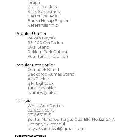
İletişim
Gizlilik Politikası
Satış Sözleşmesi
Garanti ve İade
Banka Hesap Bilgileri
Referanslarımız
Popüler Ürünler
Yelken Bayrak
85x200 Cm Rollup
Oval Standı
Reklam Park Dubası
Fuar Tanıtım Ürünleri
Popüler Kategoriler
Örümcek Stand
Backdrop Kumaş Stand
Afiş Pankart
Işıklı Lightbox
Türki Bayraklar
İslami Bayraklar
İLETİŞİM
WhatsApp Destek
0216 594 55 75
0216 631 51 51
Şerifali Mahallesi Turgut Özal Blv. No:122 124 A
Ümraniye / İstanbul
bayraksantekstil@gmail.com