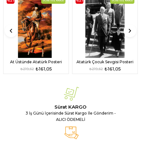
%27
%27
ÜCRETSIZ KARGO
ÜCRETSIZ KARGO
At Üstünde Atatürk Posteri
Atatürk Çocuk Sevgisi Posteri
₺161,05
₺161,05
₺219,62
₺219,62
Sürat KARGO
3 İş Günü İçerisinde Sürat Kargo İle Gönderim -
ALICI ÖDEMELİ