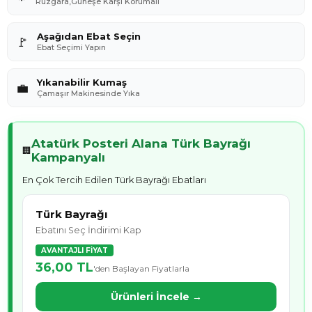
Rüzgara,Güneşe Karşı Korumalı
Aşağıdan Ebat Seçin
🚩
Ebat Seçimi Yapın
Yıkanabilir Kumaş
💼
Çamaşır Makinesinde Yıka
Atatürk Posteri Alana Türk Bayrağı
🏢
Kampanyalı
En Çok Tercih Edilen Türk Bayrağı Ebatları
Türk Bayrağı
Ebatını Seç İndirimi Kap
AVANTAJLI FİYAT
36,00 TL
'den Başlayan Fiyatlarla
Ürünleri İncele →