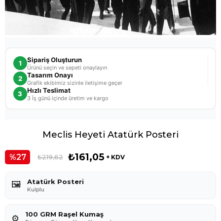
Sipariş Oluşturun
1
Ürünü seçin ve sepeti onaylayın
Tasarım Onayı
2
Grafik ekibimiz sizinle iletişime geçer
Hızlı Teslimat
3
3 İş günü içinde üretim ve kargo
Meclis Heyeti Atatürk Posteri
₺161,05
27
₺219,62
+ KDV
Atatürk Posteri
🖼️
Kulplu
100 GRM Raşel Kumaş
⚙️