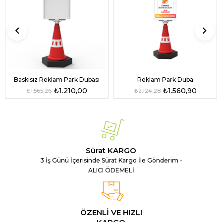
Baskısız Reklam Park Dubası
Reklam Park Duba
₺1.210,00
₺1.560,90
₺1.565,26
₺2.124,28
Sürat KARGO
3 İş Günü İçerisinde Sürat Kargo İle Gönderim -
ALICI ÖDEMELİ
ÖZENLİ VE HIZLI