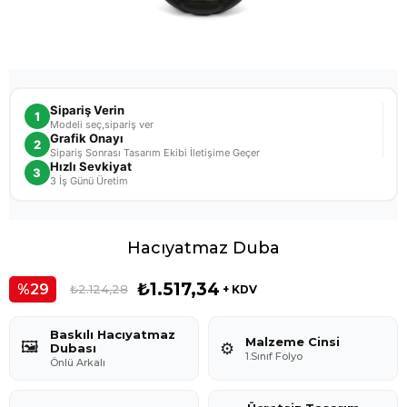
Sipariş Verin
1
Modeli seç,sipariş ver
Grafik Onayı
2
Sipariş Sonrası Tasarım Ekibi İletişime Geçer
Hızlı Sevkiyat
3
3 İş Günü Üretim
Hacıyatmaz Duba
₺1.517,34
29
₺2.124,28
+ KDV
Baskılı Hacıyatmaz
Malzeme Cinsi
🖼️
⚙️
Dubası
1.Sınıf Folyo
Önlü Arkalı