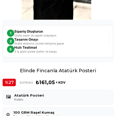
Sipariş Oluşturun
1
Ürünü seçin ve sepeti onaylayın
Tasarım Onayı
2
Grafik ekibimiz sizinle iletişime geçer
Hızlı Teslimat
3
3 İş günü içinde üretim ve kargo
Elinde Fincanla Atatürk Posteri
₺161,05
27
₺219,62
+ KDV
Atatürk Posteri
🖼️
Kulplu
100 GRM Raşel Kumaş
⚙️