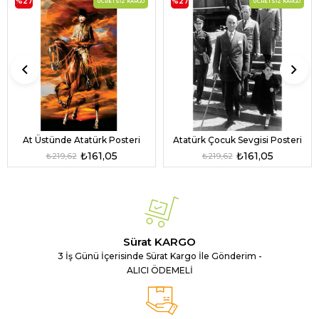
%27
%27
ÜCRETSIZ KARGO
ÜCRETSIZ KARGO
At Üstünde Atatürk Posteri
Atatürk Çocuk Sevgisi Posteri
₺161,05
₺161,05
₺219,62
₺219,62
Sürat KARGO
3 İş Günü İçerisinde Sürat Kargo İle Gönderim -
ALICI ÖDEMELİ