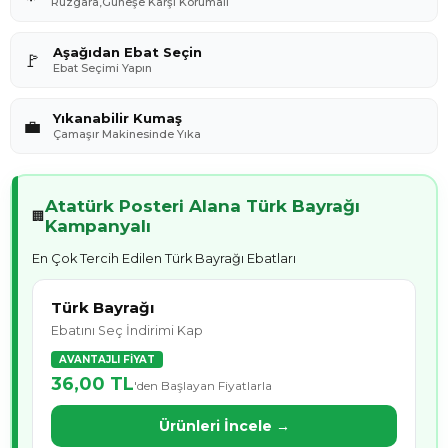
Rüzgara,Güneşe Karşı Korumalı
Aşağıdan Ebat Seçin
🚩
Ebat Seçimi Yapın
Yıkanabilir Kumaş
💼
Çamaşır Makinesinde Yıka
Atatürk Posteri Alana Türk Bayrağı
🏢
Kampanyalı
En Çok Tercih Edilen Türk Bayrağı Ebatları
Türk Bayrağı
Ebatını Seç İndirimi Kap
AVANTAJLI FİYAT
36,00 TL
'den Başlayan Fiyatlarla
Ürünleri İncele →