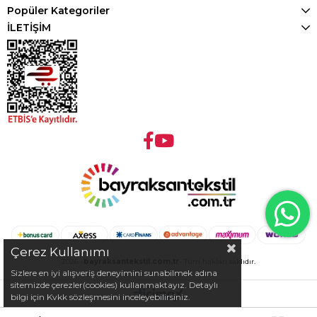
Popüler Kategoriler
İLETİŞİM
Çerez Kullanımı
2026 -
bayraksantekstil.com.tr
- Tüm hakları saklıdır.
Sizlere en iyi alışveriş deneyimini sunabilmek adına
sitemizde çerezler(cookies) kullanmaktayız. Detaylı
bilgi için Kvkk sözleşmesini inceleyebilirsiniz.