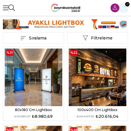
0
Sıralama
Filtreleme
%31
%22
80x180 Cm Lightbox
100x400 Cm Lightbox
₺8.980,69
₺20.616,04
₺13.081,07
₺26.497,55
%54
%48