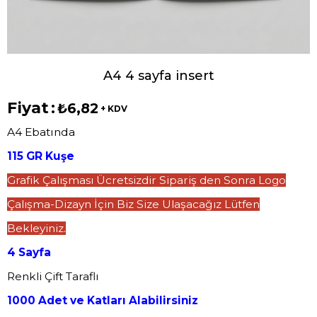
A4 4 sayfa insert
Fiyat
:
₺6,82
+ KDV
A4 Ebatında
115 GR Kuşe
Grafik Çalışması Ücretsizdir Sipariş den Sonra Logo
Çalışma-Dizayn İçin Biz Size Ulaşacağız Lütfen
Bekleyiniz.
4 Sayfa
Renkli Çift Taraflı
1000 Adet ve Katları Alabilirsiniz