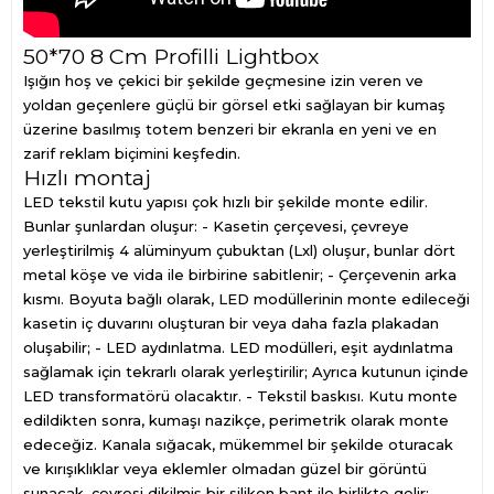
50*70 8 Cm Profilli Lightbox
Işığın hoş ve çekici bir şekilde geçmesine izin veren ve
yoldan geçenlere güçlü bir görsel etki sağlayan bir kumaş
üzerine basılmış totem benzeri bir ekranla en yeni ve en
zarif reklam biçimini keşfedin.
Hızlı montaj
LED tekstil kutu yapısı çok hızlı bir şekilde monte edilir.
Bunlar şunlardan oluşur: - Kasetin çerçevesi, çevreye
yerleştirilmiş 4 alüminyum çubuktan (Lxl) oluşur, bunlar dört
metal köşe ve vida ile birbirine sabitlenir; - Çerçevenin arka
kısmı. Boyuta bağlı olarak, LED modüllerinin monte edileceği
kasetin iç duvarını oluşturan bir veya daha fazla plakadan
oluşabilir; - LED aydınlatma. LED modülleri, eşit aydınlatma
sağlamak için tekrarlı olarak yerleştirilir; Ayrıca kutunun içinde
LED transformatörü olacaktır. - Tekstil baskısı. Kutu monte
edildikten sonra, kumaşı nazikçe, perimetrik olarak monte
edeceğiz. Kanala sığacak, mükemmel bir şekilde oturacak
ve kırışıklıklar veya eklemler olmadan güzel bir görüntü
sunacak, çevresi dikilmiş bir silikon bant ile birlikte gelir; -