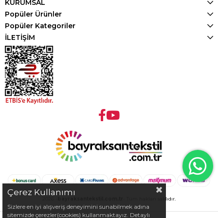
KURUMSAL
Popüler Ürünler
Popüler Kategoriler
İLETİŞİM
Çerez Kullanımı
2026 -
bayraksantekstil.com.tr
- Tüm hakları saklıdır.
Sizlere en iyi alışveriş deneyimini sunabilmek adına
sitemizde çerezler(cookies) kullanmaktayız. Detaylı