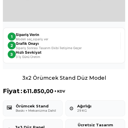
Sipariş Verin
1
Modeli seç,sipariş ver
Grafik Onayı
2
Sipariş Sonrası Tasarım Ekibi İletişime Geçer
Hızlı Sevkiyat
3
3 İş Günü Üretim
3x2 Örümcek Stand Düz Model
Fiyat
:
₺11.850,00
+ KDV
Örümcek Stand
Ağırlığı
🖼️
⚙️
Baskı + Mekanizma Dahil
29 KG
Ücretsiz Tasarım
3x3 Düz Panel