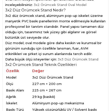
inceleyebilirsiniz:
3x2 Örümcek Stand Oval Model
3x2 Düz Örümcek Stand Nedir?
3x2 düz örümcek stand, alüminyum pop-up iskelet üzerine
manyetik PVC baskı panellerinin monte edilmesiyle kullanılan
profesyonel bir tanıtım standıdır. Panel yapısı tamamen düz
olduğu için, tasarımınız tek yüzey gibi algılanır ve görsel
bütünlük üst seviyede olur.
Düz model; oval modele göre daha keskin ve kurumsal bir
görünüm sunduğu için özellikle lansman, fuar, AVM
etkinlikleri ve şirket içi sunum alanlarında tercih edilir.
Daha büyük ölçü isteyenler için:
3x3 Düz Örümcek Stand
3x2 Örümcek Stand Teknik Özellikleri
Özellik
Değer
Model
3x2 Düz Örümcek Stand
Ölçü
227 cm × 200 cm
Baskı Alanı
225 cm × 267 cm
Ağırlık
29 kg (baskılı)
İskelet
Alüminyum pop-up mekanizma
Baskı Türü
Yüksek çözünürlüklü UV / Solvent baskı