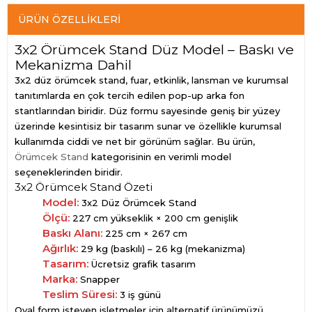
ÜRÜN ÖZELLIKLERI
3x2 Örümcek Stand Düz Model – Baskı ve
Mekanizma Dahil
3x2 düz örümcek stand, fuar, etkinlik, lansman ve kurumsal
tanıtımlarda en çok tercih edilen pop-up arka fon
stantlarından biridir. Düz formu sayesinde geniş bir yüzey
üzerinde kesintisiz bir tasarım sunar ve özellikle kurumsal
kullanımda ciddi ve net bir görünüm sağlar. Bu ürün,
Örümcek Stand
kategorisinin en verimli model
seçeneklerinden biridir.
3x2 Örümcek Stand Özeti
Model:
3x2 Düz Örümcek Stand
Ölçü:
227 cm yükseklik × 200 cm genişlik
Baskı Alanı:
225 cm × 267 cm
Ağırlık:
29 kg (baskılı) – 26 kg (mekanizma)
Tasarım:
Ücretsiz grafik tasarım
Marka:
Snapper
Teslim Süresi:
3 iş günü
Oval form isteyen işletmeler için alternatif ürünümüzü