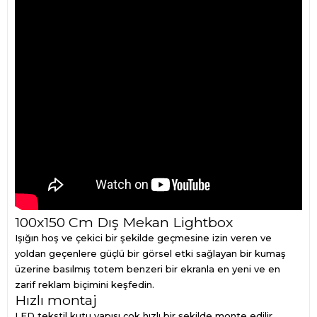
100x150 Cm Dış Mekan Lightbox
Işığın hoş ve çekici bir şekilde geçmesine izin veren ve
yoldan geçenlere güçlü bir görsel etki sağlayan bir kumaş
üzerine basılmış totem benzeri bir ekranla en yeni ve en
zarif reklam biçimini keşfedin.
Hızlı montaj
LED tekstil kutu yapısı çok hızlı bir şekilde monte edilir.