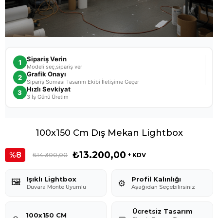
Sipariş Verin
1
Modeli seç,sipariş ver
Grafik Onayı
2
Sipariş Sonrası Tasarım Ekibi İletişime Geçer
Hızlı Sevkiyat
3
3 İş Günü Üretim
100x150 Cm Dış Mekan Lightbox
₺13.200,00
8
₺14.300,00
+ KDV
Işıklı Lightbox
Profil Kalınlığı
🖼️
⚙️
Duvara Monte Uyumlu
Aşağıdan Seçebilirsiniz
Ücretsiz Tasarım
100x150 CM