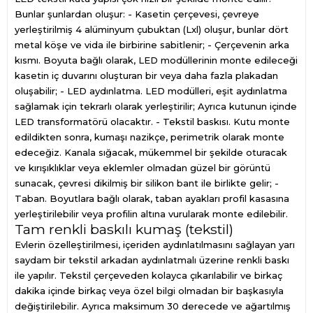
Bunlar şunlardan oluşur: - Kasetin çerçevesi, çevreye
yerleştirilmiş 4 alüminyum çubuktan (Lxl) oluşur, bunlar dört
metal köşe ve vida ile birbirine sabitlenir; - Çerçevenin arka
kısmı. Boyuta bağlı olarak, LED modüllerinin monte edileceği
kasetin iç duvarını oluşturan bir veya daha fazla plakadan
oluşabilir; - LED aydınlatma. LED modülleri, eşit aydınlatma
sağlamak için tekrarlı olarak yerleştirilir; Ayrıca kutunun içinde
LED transformatörü olacaktır. - Tekstil baskısı. Kutu monte
edildikten sonra, kumaşı nazikçe, perimetrik olarak monte
edeceğiz. Kanala sığacak, mükemmel bir şekilde oturacak
ve kırışıklıklar veya eklemler olmadan güzel bir görüntü
sunacak, çevresi dikilmiş bir silikon bant ile birlikte gelir; -
Taban. Boyutlara bağlı olarak, taban ayakları profil kasasına
yerleştirilebilir veya profilin altına vurularak monte edilebilir.
Tam renkli baskılı kumaş (tekstil)
Evlerin özelleştirilmesi, içeriden aydınlatılmasını sağlayan yarı
saydam bir tekstil arkadan aydınlatmalı üzerine renkli baskı
ile yapılır. Tekstil çerçeveden kolayca çıkarılabilir ve birkaç
dakika içinde birkaç veya özel bilgi olmadan bir başkasıyla
değiştirilebilir. Ayrıca maksimum 30 derecede ve ağartılmış