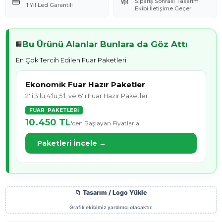
👜
🧼
Sipariş Sonrası Tasarım
1 Yıl Led Garantili
Ekibi İletişime Geçer
Bu Ürünü Alanlar Bunlara da Göz Attı
🏢
En Çok Tercih Edilen Fuar Paketleri
Ekonomik Fuar Hazır Paketler
2'li,3'lü,4'lü,5'l, ve 6'lı Fuar Hazır Paketler
FUAR PAKETLERİ
10.450 TL
'den Başlayan Fiyatlarla
Paketleri İncele →