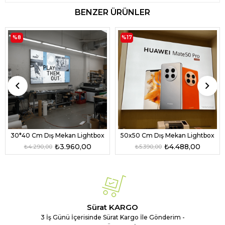
BENZER ÜRÜNLER
%8
%17
30*40 Cm Dış Mekan Lightbox
50x50 Cm Dış Mekan Lightbox
₺3.960,00
₺4.488,00
₺4.290,00
₺5.390,00
Sürat KARGO
3 İş Günü İçerisinde Sürat Kargo İle Gönderim -