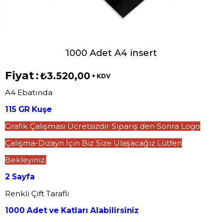
1000 Adet A4 insert
Fiyat
:
₺3.520,00
+ KDV
A4 Ebatında
115 GR Kuşe
Grafik Çalışması Ücretsizdir Sipariş den Sonra Logo
Çalışma-Dizayn İçin Biz Size Ulaşacağız Lütfen
Bekleyiniz.
2 Sayfa
Renkli Çift Taraflı
1000 Adet ve Katları Alabilirsiniz