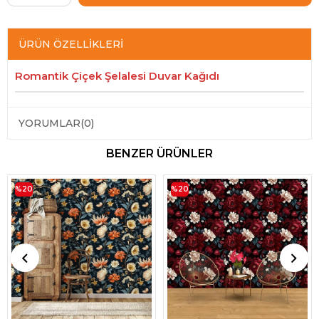
ÜRÜN ÖZELLIKLERI
Romantik Çiçek Şelalesi Duvar Kağıdı
YORUMLAR
(0)
BENZER ÜRÜNLER
%20
%20