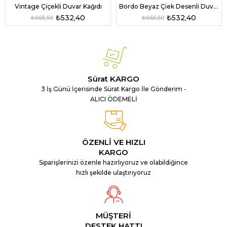
Vintage Çiçekli Duvar Kağıdı
Bordo Beyaz Çiek Desenli Duvar Kağıdı
₺532,40
₺532,40
₺665,50
₺665,50
Sürat KARGO
3 İş Günü İçerisinde Sürat Kargo İle Gönderim -
ALICI ÖDEMELİ
ÖZENLİ VE HIZLI
KARGO
Siparişlerinizi özenle hazırlıyoruz ve olabildiğince
hızlı şekilde ulaştırıyoruz
MÜŞTERİ
DESTEK HATTI