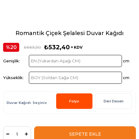
Romantik Çiçek Şelalesi Duvar Kağıdı
₺532,40
20
₺665,50
+ KDV
Folyo
Deri Desen
Duvar Kağıdı