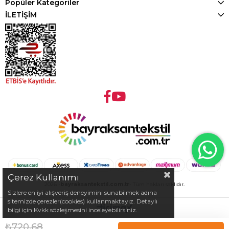
Popüler Kategoriler
İLETİŞİM
Çerez Kullanımı
2026 -
bayraksantekstil.com.tr
- Tüm hakları saklıdır.
Sizlere en iyi alışveriş deneyimini sunabilmek adına
sitemizde çerezler(cookies) kullanmaktayız. Detaylı
bilgi için Kvkk sözleşmesini inceleyebilirsiniz.
₺720,68