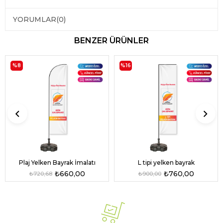
YORUMLAR
(0)
BENZER ÜRÜNLER
%8
%16
L tipi yelken bayrak
Plaj Yelken Bayrak İmalatı
₺760,00
₺660,00
₺900,00
₺720,68