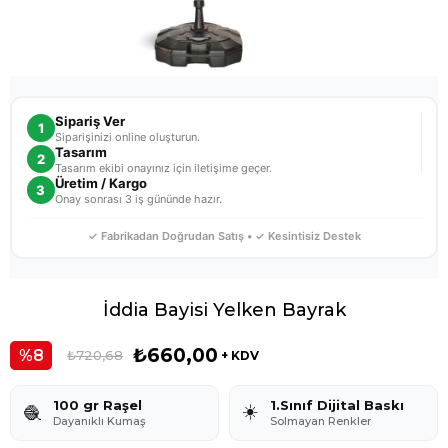
Sipariş Ver
1
Siparişinizi online oluşturun.
Tasarım
2
Tasarım ekibi onayınız için iletişime geçer.
Üretim / Kargo
3
Onay sonrası 3 iş gününde hazır.
✓ Fabrikadan Doğrudan Satış • ✓ Kesintisiz Destek
İddia Bayisi Yelken Bayrak
₺660,00
8
₺720,68
+ KDV
100 gr Raşel
1.Sınıf Dijital Baskı
☀️
🧶
Dayanıklı Kumaş
Solmayan Renkler