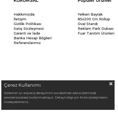
KURUMSAL
Popüler Ürünler
Hakkımızda
Yelken Bayrak
İletişim
85x200 Cm Rollup
Gizlilik Politikası
Oval Standı
Satış Sözleşmesi
Reklam Park Dubası
Garanti ve İade
Fuar Tanıtım Ürünleri
Banka Hesap Bilgileri
Referanslarımız
Çerez Kullanımı
Sizlere en iyi alışveriş deneyimini sunabilmek adına sitemizde
çerezler(cookies) kullanmaktayız. Detaylı bilgi için Kvkk sözleşmesini
inceleyebilirsiniz.