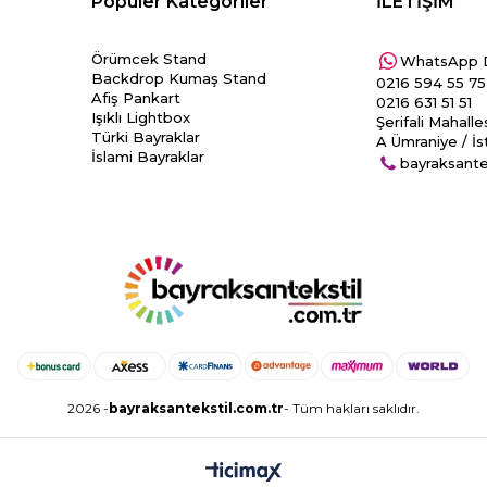
Popüler Kategoriler
İLETİŞİM
Örümcek Stand
WhatsApp 
Backdrop Kumaş Stand
0216 594 55 75
Afiş Pankart
0216 631 51 51
Işıklı Lightbox
Şerifali Mahall
Türki Bayraklar
A Ümraniye / İs
İslami Bayraklar
bayraksant
2026 -
bayraksantekstil.com.tr
- Tüm hakları saklıdır.