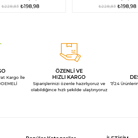
₺198,98
₺198,98
₺228,83
₺228,83
GO
ÖZENLİ VE
HIZLI KARGO
DE
rat Kargo İle
 ÖDEMELİ
Siparişlerinizi özenle hazırlıyoruz ve
7/24 Ürünlerim
olabildiğince hızlı şekilde ulaştırıyoruz