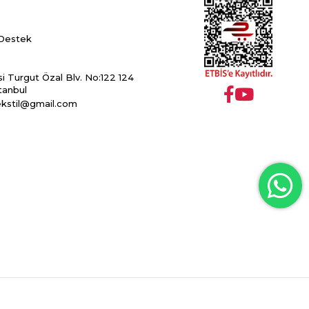
Destek
esi Turgut Özal Blv. No:122 124
tanbul
ekstil@gmail.com