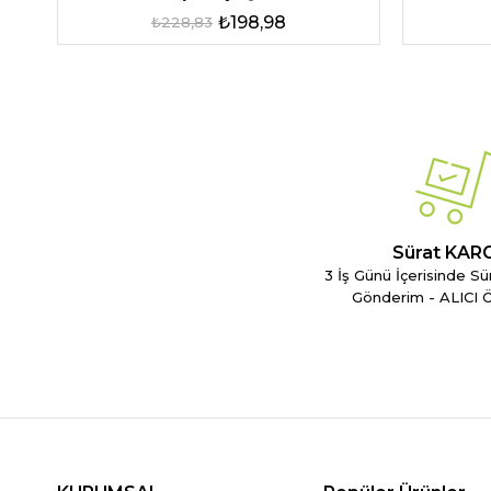
₺198,98
₺228,83
Sürat KAR
3 İş Günü İçerisinde Sü
Gönderim - ALICI