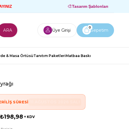
🎨
AYINIZ
Tasarım Şablonları
0
Üye Girişi
Sepetim
rde & Masa Örtüsü
Tanıtım Paketleri
Matbaa Baskı
yrağı
11 AĞUSTOS 2026 SALI
RILIŞ SÜRESI
₺198,98
+ KDV