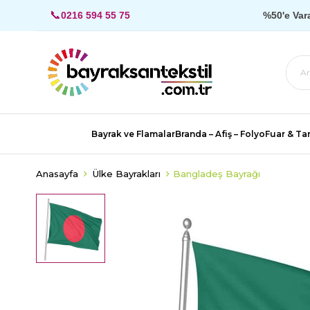
📞
0216 594 55 75
%50'e Var
Bayrak ve Flamalar
Branda – Afiş – Folyo
Fuar & Tan
Anasayfa
Ülke Bayrakları
Bangladeş Bayrağı