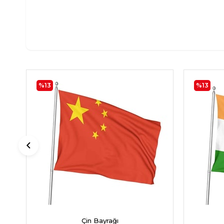
%13
%13
Çin Bayrağı