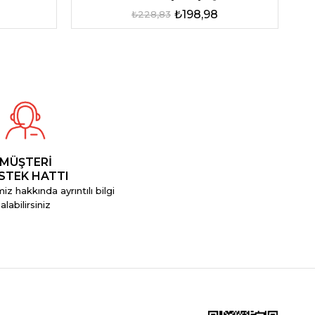
₺198,98
₺228,83
MÜŞTERİ
STEK HATTI
iz hakkında ayrıntılı bilgi
alabilirsiniz