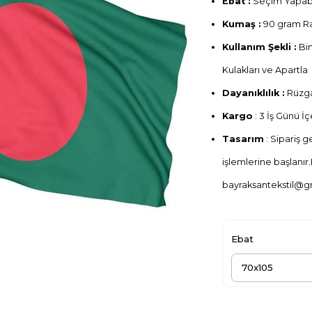
Ebat :
Seçim Yapabil
Kumaş :
90 gram Raş
Kullanım Şekli :
Bin
Kulakları ve Apartla
Dayanıklılık :
Rüzga
Kargo
: 3 İş Günü 
Tasarım
: Sipariş 
işlemlerine başlanır.
bayraksantekstil@g
Ebat