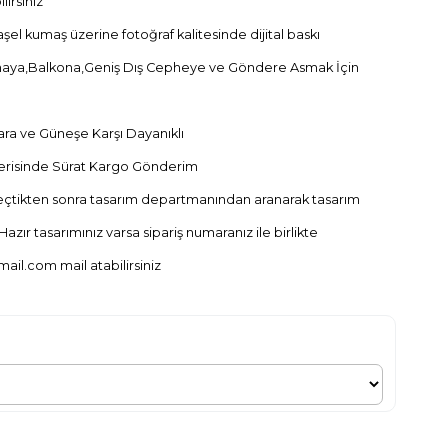
irsiniz
el kumaş üzerine fotoğraf kalitesinde dijital baskı
aya,Balkona,Geniş Dış Cepheye ve Göndere Asmak İçin
ra ve Güneşe Karşı Dayanıklı
İçerisinde Sürat Kargo Gönderim
geçtikten sonra tasarım departmanından aranarak tasarım
Hazır tasarımınız varsa sipariş numaranız ile birlikte
mail.com
mail atabilirsiniz