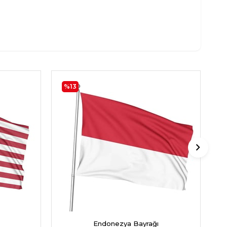
%13
Endonezya Bayrağı