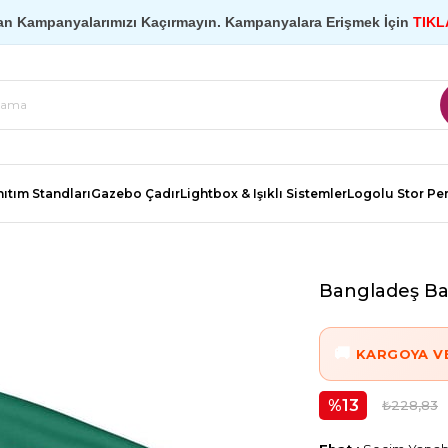
an Kampanyalarımızı Kaçırmayın. Kampanyalara Erişmek İçin
TIKL
ıtım Standları
Gazebo Çadır
Lightbox & Işıklı Sistemler
Logolu Stor Pe
Bangladeş Ba
KARGOYA VE
13
₺228,83