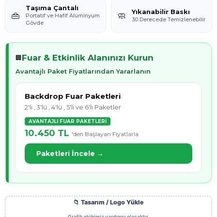
Taşıma Çantalı
Yıkanabilir Baskı
👜
🧼
Portatif ve Hafif Alüminyum
30 Derecede Temizlenebilir
Gövde
Fuar & Etkinlik Alanınızı Kurun
🏢
Avantajlı Paket Fiyatlarından Yararlanın
Backdrop Fuar Paketleri
2'li , 3'lü , 4'lü , 5'li ve 6'lı Paketler
AVANTAJLI FUAR PAKETLERİ
10.450 TL
'den Başlayan Fiyatlarla
Paketleri İncele →