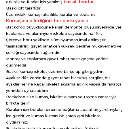
baskılı fondur.
etkinlik ve fuarlar için yapılmış
Baskı çift taraflıdır.
Üzerindeki kumaş rahatlıkla kurulur ve toplanır.
Kumaşına dilediğiniz her baskı yapılır.
Backdrop büyüklüğüne karşın demonte oluşu sayesinde yer
kaplamaz ve alüminyum iskeleti sayesinde hafiftir.
Çerçeve boru şeklinde alüminyumdan imal edilmiştir,
taşınabilirliği gayet rahatken yüksek gerilme mukavemeti ve
sertliği sayesinde sağlamdır.
Montajı ve toplaması gayet rahat basit geçme yerleri
düğmelidir.
Baskılı kumaşı iskelet üzerine bir çorap gibi giydirin.
Ayaklar düz zeminde gayet rahat bir tutuş sergiler, bu
ayaklar her ne kadar iskelet aksama ağırlık yapsa da rahatça
yerinden oynatılabilinir.
Backdrop size kumaş, iskelet aksam ve taşıma çantasıyla
birlikte gelir.
Kurulum için boruları birbirine bağlama aparatları yardımıyla iç
içe geçirir ve kumaş kısmını bir çorap gibi iskelete
giydirirsiniz.
Backdrop baskılı kumaş kısmı yıkanabilir. Yüksek