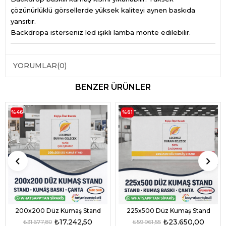
çözünürlüklü görsellerde yüksek kaliteyi aynen baskıda
yansıtır.
Backdropa isterseniz led ışıklı lamba monte edilebilir.
YORUMLAR
(0)
BENZER ÜRÜNLER
%46
%61
200x200 Düz Kumaş Stand
225x500 Düz Kumaş Stand
₺17.242,50
₺23.650,00
₺31.677,80
₺59.961,55