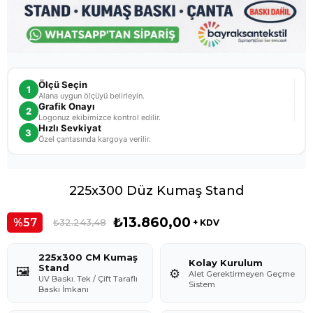
Ölçü Seçin
1
Alana uygun ölçüyü belirleyin.
Grafik Onayı
2
Logonuz ekibimizce kontrol edilir.
Hızlı Sevkiyat
3
Özel çantasında kargoya verilir.
225x300 Düz Kumaş Stand
₺13.860,00
57
₺32.243,48
+ KDV
225x300 CM Kumaş
Kolay Kurulum
Stand
🖼️
⚙️
Alet Gerektirmeyen Geçme
UV Baskı. Tek / Çift Taraflı
Sistem
Baskı İmkanı