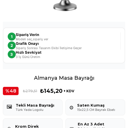
Sipariş Verin
1
Modeli seç,sipariş ver
Grafik Onayı
2
Sipariş Sonrası Tasarım Ekibi İletişime Geçer
Hızlı Sevkiyat
3
3 İş Günü Üretim
Almanya Masa Bayrağı
₺145,20
48
₺279,51
+ KDV
Tekli Masa Bayrağı
Saten Kumaş
🖼️
⚙️
Türk Yada Logolu
15x22,5 CM Bayrak Ebatı
En Az 3 Adet
Krom Direk