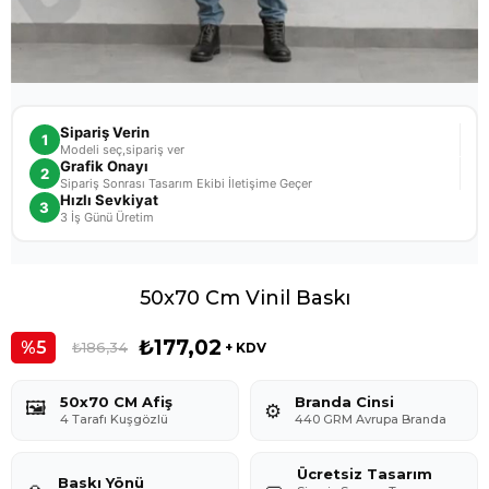
Sipariş Verin
1
Modeli seç,sipariş ver
Grafik Onayı
2
Sipariş Sonrası Tasarım Ekibi İletişime Geçer
Hızlı Sevkiyat
3
3 İş Günü Üretim
50x70 Cm Vinil Baskı
₺177,02
5
₺186,34
+ KDV
50x70 CM Afiş
Branda Cinsi
🖼️
⚙️
4 Tarafı Kuşgözlü
440 GRM Avrupa Branda
Ücretsiz Tasarım
Baskı Yönü