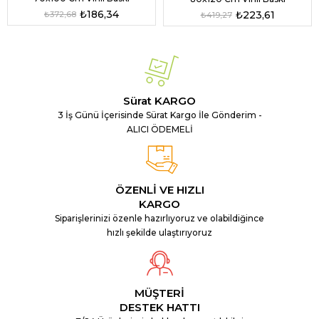
₺186,34
₺223,61
₺372,68
₺419,27
Sürat KARGO
3 İş Günü İçerisinde Sürat Kargo İle Gönderim -
ALICI ÖDEMELİ
ÖZENLİ VE HIZLI
KARGO
Siparişlerinizi özenle hazırlıyoruz ve olabildiğince
hızlı şekilde ulaştırıyoruz
MÜŞTERİ
DESTEK HATTI