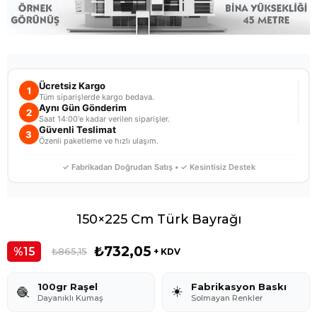
Ücretsiz Kargo
1
Tüm siparişlerde kargo bedava.
Aynı Gün Gönderim
2
Saat 14:00'e kadar verilen siparişler.
Güvenli Teslimat
3
Özenli paketleme ve hızlı ulaşım.
✓ Fabrikadan Doğrudan Satış • ✓ Kesintisiz Destek
150×225 Cm Türk Bayrağı
₺732,05
15
₺865,15
+ KDV
100gr Raşel
Fabrikasyon Baskı
☀️
🧶
Dayanıklı Kumaş
Solmayan Renkler