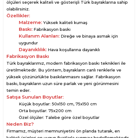
ölçüleri seçerek kaliteli ve gösterişli Türk bayraklarına sahip
olabilirsiniz.
Özellikler:
Malzeme:
Yüksek kaliteli kumaş
Baskı:
Fabrikasyon baskı
Kullanım Alanları:
Direğe ve binaya asmak için
uygundur
Dayanıklılık:
Hava koşullarına dayanıklı
Fabrikasyon Baskı
Türk bayraklarımız, modern fabrikasyon baskı teknikleri ile
üretilmektedir. Bu yöntem, bayrakların canlı renklerle ve
yüksek çözünürlükte baskılanmasını sağlar. Fabrikasyon
baskı, bayrakların uzun süre parlak ve yeni görünmesini
temin eder.
Satışa Sunulan Boyutlar:
Küçük boyutlar: 50x150 cm, 75x150 cm
Orta boyutlar: 75x200 cm
Özel ölçüler: Talebe göre özel boyutlar
Neden Biz?
Firmamız, müşteri memnuniyetini ön planda tutarak, en
kaliteli ürünleri en uygun fiyatlarla sunmayı hedeflemektedir.