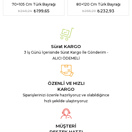
70×105 Cm Türk Bayrağı
80×120 Cm Türk Bayrağı
₺199,65
₺232,93
₺246,24
₺266,20
Sürat KARGO
3 İş Günü İçerisinde Sürat Kargo İle Gönderim -
ALICI ÖDEMELİ
ÖZENLİ VE HIZLI
KARGO
Siparişlerinizi özenle hazırlıyoruz ve olabildiğince
hızlı şekilde ulaştırıyoruz
MÜŞTERİ
DESTEK HATTI