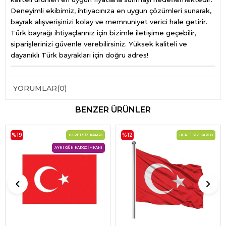
Deneyimli ekibimiz, ihtiyacınıza en uygun çözümleri sunarak,
bayrak alışverişinizi kolay ve memnuniyet verici hale getirir.
Türk bayrağı ihtiyaçlarınız için bizimle iletişime geçebilir,
siparişlerinizi güvenle verebilirsiniz. Yüksek kaliteli ve
dayanıklı Türk bayrakları için doğru adres!
YORUMLAR
(0)
BENZER ÜRÜNLER
%19
%12
ÜCRETSIZ KARGO
ÜCRETSIZ KARGO
AYNI GÜN KARGO İMKANI