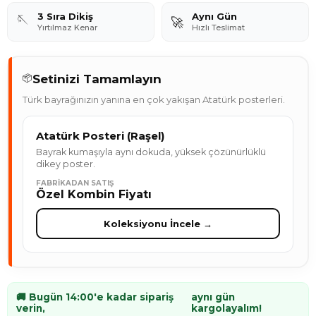
3 Sıra Dikiş
Aynı Gün
🪡
🚀
Yırtılmaz Kenar
Hızlı Teslimat
Setinizi Tamamlayın
📦
Türk bayrağınızın yanına en çok yakışan Atatürk posterleri.
Atatürk Posteri (Raşel)
Bayrak kumaşıyla aynı dokuda, yüksek çözünürlüklü
dikey poster.
FABRIKADAN SATIŞ
Özel Kombin Fiyatı
Koleksiyonu İncele →
🚚 Bugün 14:00'e kadar sipariş
aynı gün
verin,
kargolayalım!