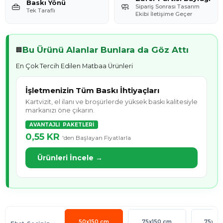
Baskı Yönü
👜
🧼
Sipariş Sonrası Tasarım
Tek Taraflı
Ekibi İletişime Geçer
Bu Ürünü Alanlar Bunlara da Göz Attı
🏢
En Çok Tercih Edilen Matbaa Ürünleri
İşletmenizin Tüm Baskı İhtiyaçları
Kartvizit, el ilanı ve broşürlerde yüksek baskı kalitesiyle
markanızı öne çıkarın.
AVANTAJLI PAKETLERİ
0,55 KR
'den Başlayan Fiyatlarla
Ürünleri İncele →
50x150 cm
75x150 cm
75x20