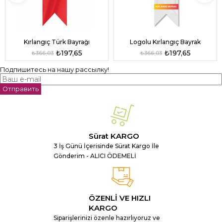
Kırlangıç Türk Bayrağı
Logolu Kırlangıç Bayrak
₺197,65
₺197,65
₺366,03
₺366,03
Подпишитесь на нашу рассылку!
Отправить
Sürat KARGO
3 İş Günü İçerisinde Sürat Kargo İle
Gönderim - ALICI ÖDEMELİ
ÖZENLİ VE HIZLI
KARGO
Siparişlerinizi özenle hazırlıyoruz ve