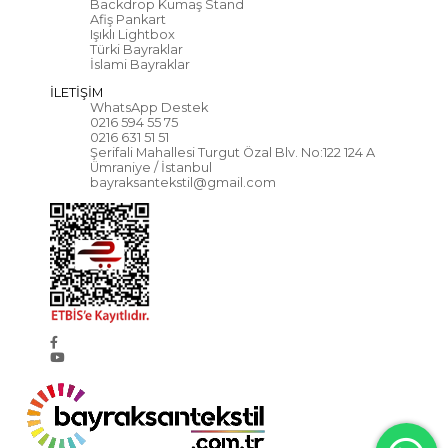
Backdrop Kumaş Stand
Afiş Pankart
Işıklı Lightbox
Türki Bayraklar
İslami Bayraklar
İLETİŞİM
WhatsApp Destek
0216 594 55 75
0216 631 51 51
Şerifali Mahallesi Turgut Özal Blv. No:122 124 A
Ümraniye / İstanbul
bayraksantekstil@gmail.com