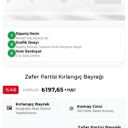
Sipariş Verin
1
Modeli seç,sipariş ver
Grafik Onayı
2
Sipariş Sonrası Tasarım Ekibi İletişime Geçer
Hızlı Sevkiyat
3
3 İş Günü Üretim
Zafer Partisi Kırlangıç Bayrağı
₺197,65
46
₺366,03
+ НДС
Kırlangıç Bayrak
Kumaş Cinsi
🖼️
⚙️
Aşağıdan Ebat Seçimi
160 GRM. Saten Kumaş
Yapabilirsiniz
Zafer Partisi Bayrağı