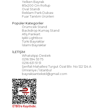
Yelken Bayrak
85x200 Cm Rollup
Oval Standı
Reklam Park Dubası
Fuar Tanıtım Ürünleri
Popüler Kategoriler
Örümcek Stand
Backdrop Kumaş Stand
Afiş Pankart
Işıklı Lightbox
Türki Bayraklar
İslami Bayraklar
İLETİŞİM
WhatsApp Destek
0216 594 55 75
0216 631 51 51
Şerifali Mahallesi Turgut Özal Blv. No:122 124 A
Ümraniye / İstanbul
bayraksantekstil@gmail.com