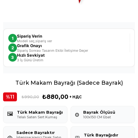
Sipariş Verin
1
Modeli seç,sipariş ver
Grafik Onayı
2
Sipariş Sonrası Tasarım Ekibi İletişime Geçer
Hızlı Sevkiyat
3
3 İş Günü Üretim
Türk Makam Bayrağı (Sadece Bayrak)
₺880,00
11
₺990,00
+ НДС
Türk Makam Bayrağı
Bayrak Ölçüsü
🖼️
⚙️
Telalı Saten Sert Kumaş
100x150 CM Ebat
Sadece Bayraktır
Türk Bayrağıdır
👜
🧼
İstenirse Harici Direk Satın