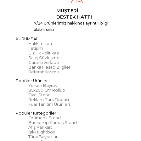
MÜŞTERİ
DESTEK HATTI
7/24 Ürünlerimiz hakkında ayrıntılı bilgi
alabilirsiniz
KURUMSAL
Hakkımızda
İletişim
Gizlilik Politikası
Satış Sözleşmesi
Garanti ve İade
Banka Hesap Bilgileri
Referanslarımız
Popüler Ürünler
Yelken Bayrak
85x200 Cm Rollup
Oval Standı
Reklam Park Dubası
Fuar Tanıtım Ürünleri
Popüler Kategoriler
Örümcek Stand
Backdrop Kumaş Stand
Afiş Pankart
Işıklı Lightbox
Türki Bayraklar