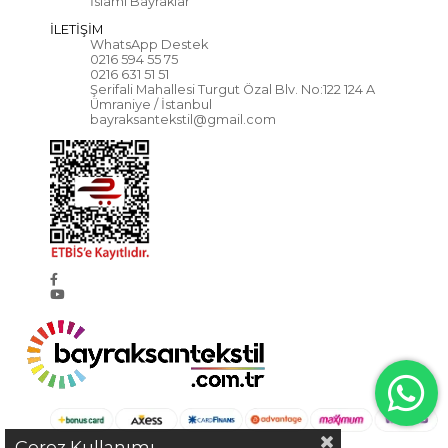
İslami Bayraklar
İLETİŞİM
WhatsApp Destek
0216 594 55 75
0216 631 51 51
Şerifali Mahallesi Turgut Özal Blv. No:122 124 A
Ümraniye / İstanbul
bayraksantekstil@gmail.com
Çerez Kullanımı