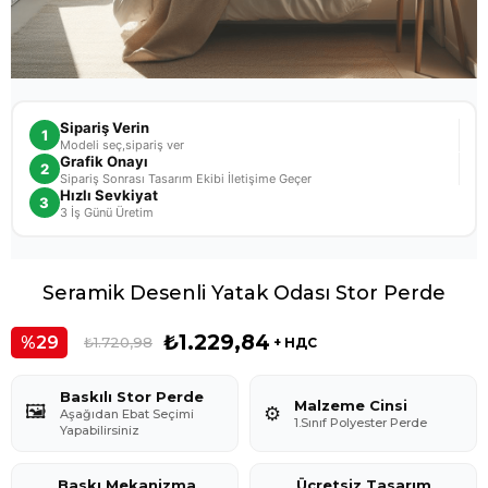
Sipariş Verin
1
Modeli seç,sipariş ver
Grafik Onayı
2
Sipariş Sonrası Tasarım Ekibi İletişime Geçer
Hızlı Sevkiyat
3
3 İş Günü Üretim
Seramik Desenli Yatak Odası Stor Perde
₺1.229,84
29
₺1.720,98
+ НДС
Baskılı Stor Perde
Malzeme Cinsi
🖼️
⚙️
Aşağıdan Ebat Seçimi
1.Sınıf Polyester Perde
Yapabilirsiniz
Baskı Mekanizma
Ücretsiz Tasarım