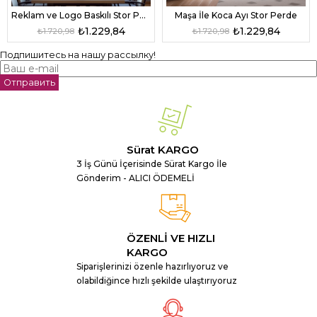
Reklam ve Logo Baskılı Stor Perde
Maşa İle Koca Ayı Stor Perde
₺1.229,84
₺1.229,84
₺1.720,98
₺1.720,98
Подпишитесь на нашу рассылку!
Отправить
Sürat KARGO
3 İş Günü İçerisinde Sürat Kargo İle
Gönderim - ALICI ÖDEMELİ
ÖZENLİ VE HIZLI
KARGO
Siparişlerinizi özenle hazırlıyoruz ve
olabildiğince hızlı şekilde ulaştırıyoruz