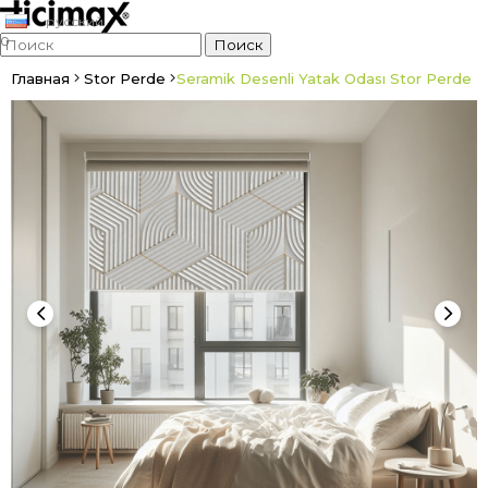
русский
0
Главная
Stor Perde
Seramik Desenli Yatak Odası Stor Perde