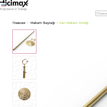
русский
Корзина
0
Товар
Главная
Makam Bayrağı
Sarı Makam Direği