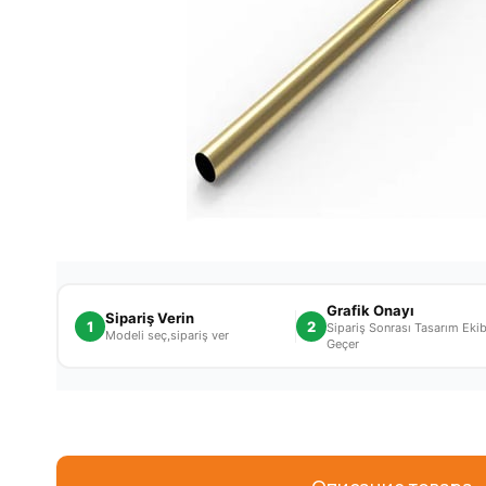
Grafik Onayı
Sipariş Verin
1
2
Sipariş Sonrası Tasarım Ekibi
Modeli seç,sipariş ver
Geçer