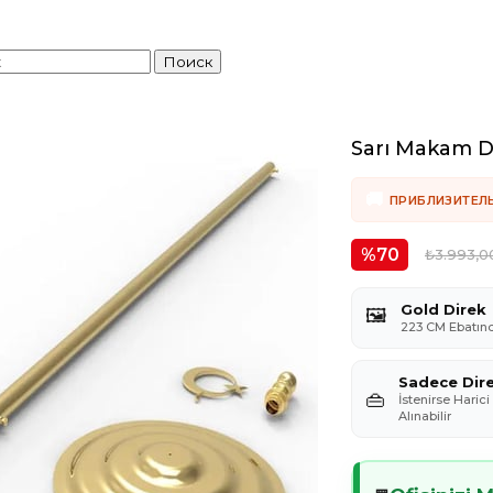
Sarı Makam D
ПРИБЛИЗИТЕЛ
70
₺3.993,0
Gold Direk
🖼️
223 CM Ebatın
Sadece Dire
👜
İstenirse Haric
Alınabilir