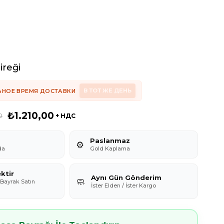
ireği
В ТОТ ЖЕ ДЕНЬ
ЬНОЕ ВРЕМЯ ДОСТАВКИ
₺1.210,00
0
+ НДС
Paslanmaz
⚙️
da
Gold Kaplama
ktir
Aynı Gün Gönderim
🧼
i Bayrak Satın
İster Elden / İster Kargo