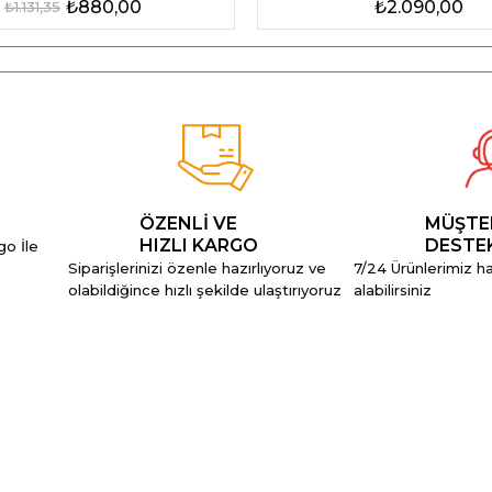
₺880,00
₺2.090,00
₺1.131,35
ÖZENLİ VE
MÜŞTE
HIZLI KARGO
DESTE
go İle
Siparişlerinizi özenle hazırlıyoruz ve
7/24 Ürünlerimiz hak
olabildiğince hızlı şekilde ulaştırıyoruz
alabilirsiniz