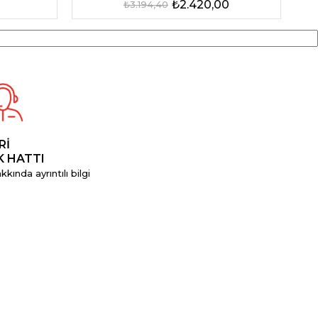
₺2.420,00
₺3.194,40
Rİ
K HATTI
kında ayrıntılı bilgi