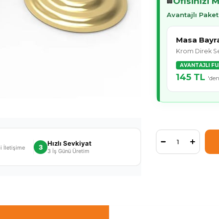
Ofisinizi 
🏢
Avantajlı Paket
Masa Bayra
Krom Direk Se
AVANTAJLI F
145 TL
'den
Hızlı Sevkiyat
3
 İletişime
3 İş Günü Üretim