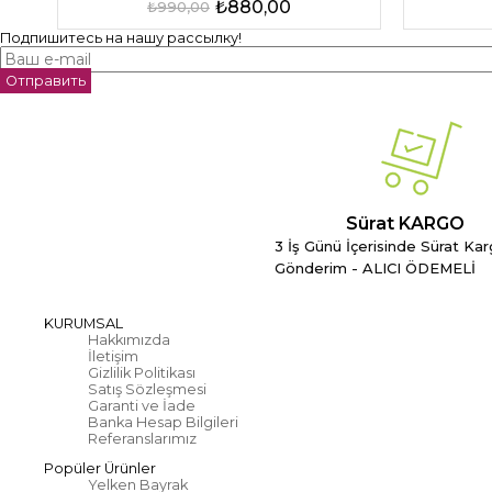
₺880,00
₺990,00
Подпишитесь на нашу рассылку!
Отправить
Sürat KARGO
3 İş Günü İçerisinde Sürat Kar
Gönderim - ALICI ÖDEMELİ
KURUMSAL
Hakkımızda
İletişim
Gizlilik Politikası
Satış Sözleşmesi
Garanti ve İade
Banka Hesap Bilgileri
Referanslarımız
Popüler Ürünler
Yelken Bayrak