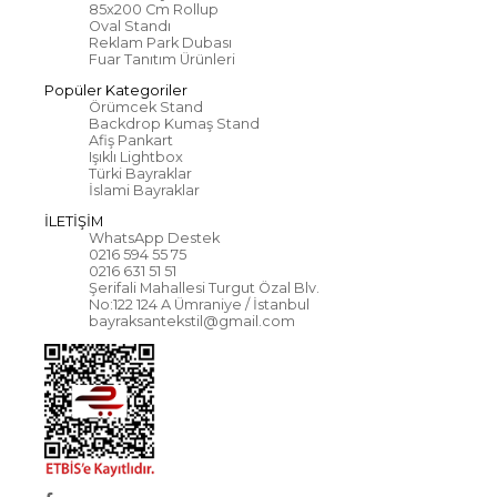
85x200 Cm Rollup
Oval Standı
Reklam Park Dubası
Fuar Tanıtım Ürünleri
Popüler Kategoriler
Örümcek Stand
Backdrop Kumaş Stand
Afiş Pankart
Işıklı Lightbox
Türki Bayraklar
İslami Bayraklar
İLETİŞİM
WhatsApp Destek
0216 594 55 75
0216 631 51 51
Şerifali Mahallesi Turgut Özal Blv.
No:122 124 A Ümraniye / İstanbul
bayraksantekstil@gmail.com