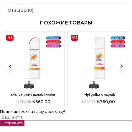
ОТЗЫВЫ
(0)
ПОХОЖИЕ ТОВАРЫ
%8
%16
L tipi yelken bayrak
Plaj Yelken Bayrak İmalatı
₺760,00
₺660,00
₺900,00
₺720,68
Подпишитесь на нашу рассылку!
Отправить