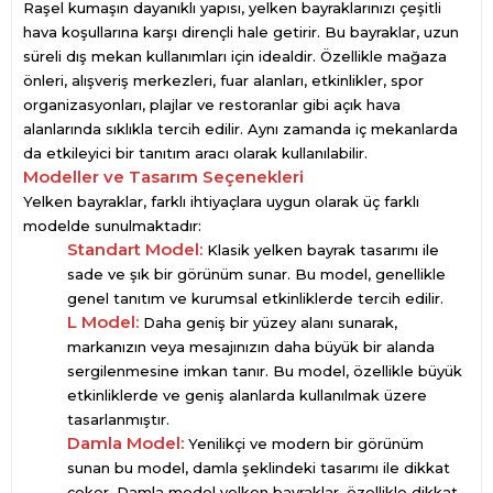
Raşel kumaşın dayanıklı yapısı, yelken bayraklarınızı çeşitli
hava koşullarına karşı dirençli hale getirir. Bu bayraklar, uzun
süreli dış mekan kullanımları için idealdir. Özellikle mağaza
önleri, alışveriş merkezleri, fuar alanları, etkinlikler, spor
organizasyonları, plajlar ve restoranlar gibi açık hava
alanlarında sıklıkla tercih edilir. Aynı zamanda iç mekanlarda
da etkileyici bir tanıtım aracı olarak kullanılabilir.
Modeller ve Tasarım Seçenekleri
Yelken bayraklar, farklı ihtiyaçlara uygun olarak üç farklı
modelde sunulmaktadır:
Standart Model:
Klasik yelken bayrak tasarımı ile
sade ve şık bir görünüm sunar. Bu model, genellikle
genel tanıtım ve kurumsal etkinliklerde tercih edilir.
L Model:
Daha geniş bir yüzey alanı sunarak,
markanızın veya mesajınızın daha büyük bir alanda
sergilenmesine imkan tanır. Bu model, özellikle büyük
etkinliklerde ve geniş alanlarda kullanılmak üzere
tasarlanmıştır.
Damla Model:
Yenilikçi ve modern bir görünüm
sunan bu model, damla şeklindeki tasarımı ile dikkat
çeker. Damla model yelken bayraklar, özellikle dikkat