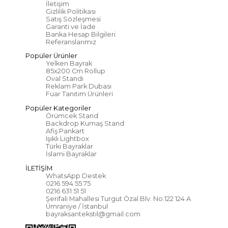
İletişim
Gizlilik Politikası
Satış Sözleşmesi
Garanti ve İade
Banka Hesap Bilgileri
Referanslarımız
Popüler Ürünler
Yelken Bayrak
85x200 Cm Rollup
Oval Standı
Reklam Park Dubası
Fuar Tanıtım Ürünleri
Popüler Kategoriler
Örümcek Stand
Backdrop Kumaş Stand
Afiş Pankart
Işıklı Lightbox
Türki Bayraklar
İslami Bayraklar
İLETİŞİM
WhatsApp Destek
0216 594 55 75
0216 631 51 51
Şerifali Mahallesi Turgut Özal Blv. No:122 124 A
Ümraniye / İstanbul
bayraksantekstil@gmail.com