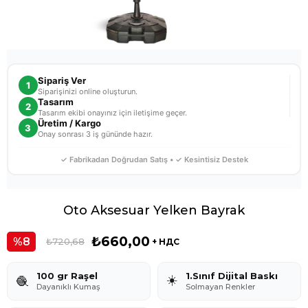
Sipariş Ver
1
Siparişinizi online oluşturun.
Tasarım
2
Tasarım ekibi onayınız için iletişime geçer.
Üretim / Kargo
3
Onay sonrası 3 iş gününde hazır.
✓ Fabrikadan Doğrudan Satış • ✓ Kesintisiz Destek
Oto Aksesuar Yelken Bayrak
₺660,00
8
₺720,68
+ НДС
100 gr Raşel
1.Sınıf Dijital Baskı
☀️
🧶
Dayanıklı Kumaş
Solmayan Renkler