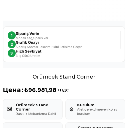
Sipariş Verin
1
Modeli seç,sipariş ver
Grafik Onayı
2
Sipariş Sonrası Tasarım Ekibi İletişime Geçer
Hızlı Sevkiyat
3
3 İş Günü Üretim
Örümcek Stand Corner
Цена
:
₺96.981,98
+ НДС
Örümcek Stand
Kurulum
🖼️
⚙️
Corner
Alet gerektirmeyen kolay
Baskı + Mekanizma Dahil
kurulum