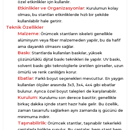
özel etkinlikler için kullanılır.
Etkinlikler ve Organizasyonlar:
Kurulumun kolay
olması, bu stantları etkinliklerde hızlı bir şekilde
kullanılabilir hale getirir.
Teknik Özellikler
Malzeme:
Örümcek stantların iskeleti genellikle
alüminyum veya fiber malzemeden yapılır, bu da hafif
ama dayanıklı olmasını sağlar.
Baskı:
Stantlarda kullanılan baskılar, yüksek
çözünürlüklü dijital baskı teknikleri ile yapılır. UV baskı,
solvent baskı gibi teknolojilerle üretilen görseller, uzun
ömürlü ve renk canlılığını korur.
Ebatlar:
Farklı boyut seçenekleri mevcuttur. En yaygın
kullanılan ölçüler arasında 3x3, 3x4, 4x4 gibi ebatlar
bulunur. Ayrıca özel boyut talepleri de karşılanabilir.
Kurulum:
Kurulumu son derece basittir; genellikle
birkaç dakika içinde stant hazır hale gelir. Bu özellik,
zaman tasarrufu sağlarken aynı zamanda iş gücünü de
minimuma indirir.
Taşınabilirlik:
Örümcek stantlar, taşınabilir tekerlekli
çantalarla birlikte sunulur. Bu çantalar, hem stant hem