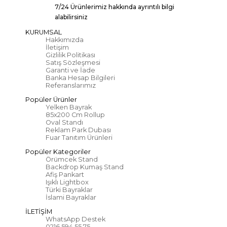
7/24 Ürünlerimiz hakkında ayrıntılı bilgi
alabilirsiniz
KURUMSAL
Hakkımızda
İletişim
Gizlilik Politikası
Satış Sözleşmesi
Garanti ve İade
Banka Hesap Bilgileri
Referanslarımız
Popüler Ürünler
Yelken Bayrak
85x200 Cm Rollup
Oval Standı
Reklam Park Dubası
Fuar Tanıtım Ürünleri
Popüler Kategoriler
Örümcek Stand
Backdrop Kumaş Stand
Afiş Pankart
Işıklı Lightbox
Türki Bayraklar
İslami Bayraklar
İLETİŞİM
WhatsApp Destek
0216 594 55 75