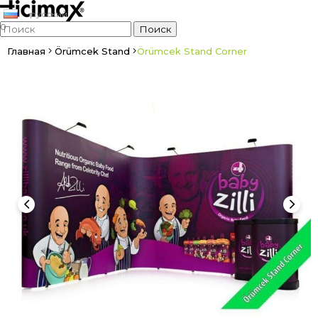
русский
0
Главная
Örümcek Stand
Örümcek Stand Corner