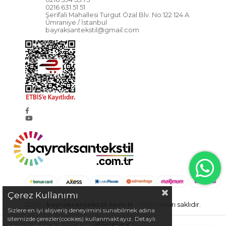
0216 631 51 51
Şerifali Mahallesi Turgut Özal Blv. No:122 124 A
Ümraniye / İstanbul
bayraksantekstil@gmail.com
Çerez Kullanımı
2026 -
bayraksantekstil.com.tr
- Tüm hakları saklıdır.
Sizlere en iyi alışveriş deneyimini sunabilmek adına
sitemizde çerezler(cookies) kullanmaktayız. Detaylı