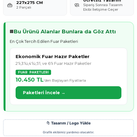
Ücretsiz Tasarım
227x275 CM
👜
🧼
Sipariş Sonrası Tasarım
2 Parçalı
Ekibi İletişime Geçer
Bu Ürünü Alanlar Bunlara da Göz Attı
🏢
En Çok Tercih Edilen Fuar Paketleri
Ekonomik Fuar Hazır Paketler
2'li,3'lü,4'lü,5'l, ve 6'lı Fuar Hazır Paketler
FUAR PAKETLERİ
10.450 TL
'den Başlayan Fiyatlarla
Paketleri İncele →