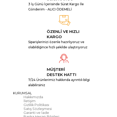
hazırlanmıştır. Yumuşak renk tonları ve okul logosunu ön plana
3 İş Günü İçerisinde Sürat Kargo İle
Gönderim - ALICI ÖDEMELİ
çıkaran baskı teknikleriyle, bu flamalar okulunuzun kimliğini
yansıtmanın yanı sıra, çocuklara güven ve aidiyet duygusu
aşılayacaktır.
ÖZENLİ VE HIZLI
KARGO
Ortaokul
Flamaları
Siparişlerinizi özenle hazırlıyoruz ve
olabildiğince hızlı şekilde ulaştırıyoruz
Ortaokullar için üretilen flamalar, daha resmi ve kurumsal bir
tasarım anlayışıyla sunulmaktadır. Ortaokul öğrencilerinin yaş
grubuna uygun renkler ve okul logosunun ön planda olduğu bu
MÜŞTERİ
DESTEK HATTI
flamalar, okulunuzun ciddiyetini ve değerlerini yansıtacak şekilde
7/24 Ürünlerimiz hakkında ayrıntılı bilgi
alabilirsiniz
tasarlanmıştır.
KURUMSAL
Hakkımızda
İletişim
Gizlilik Politikası
Satış Sözleşmesi
Garanti ve İade
Banka Hesap Bilgileri