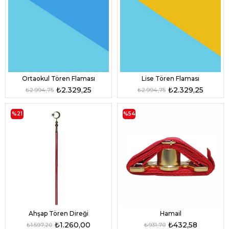
Ortaokul Tören Flaması
Lise Tören Flaması
₺2.329,25
₺2.329,25
₺2.994,75
₺2.994,75
%21
%54
Ahşap Tören Direği
Hamail
₺1.260,00
₺432,58
₺1.597,20
₺931,70