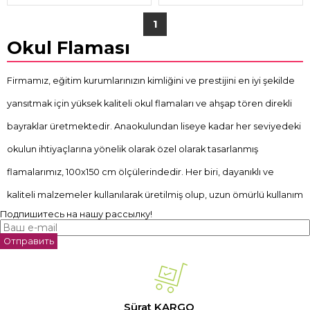
1
Okul Flaması
Firmamız, eğitim kurumlarınızın kimliğini ve prestijini en iyi şekilde
yansıtmak için yüksek kaliteli okul flamaları ve ahşap tören direkli
bayraklar üretmektedir. Anaokulundan liseye kadar her seviyedeki
okulun ihtiyaçlarına yönelik olarak özel olarak tasarlanmış
flamalarımız, 100x150 cm ölçülerindedir. Her biri, dayanıklı ve
kaliteli malzemeler kullanılarak üretilmiş olup, uzun ömürlü kullanım
Подпишитесь на нашу рассылку!
sağlar.
Anaokulu Flamaları
Отправить
Anaokulları için tasarlanan flamalarımız, renkli ve dikkat çekici
tasarımlarıyla küçük öğrencilerin ilgisini çekecek şekilde
Sürat KARGO