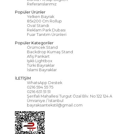
Referanslarımız
Popüler Ürünler
Yelken Bayrak
85x200 Cm Rollup
Oval Standı
Reklam Park Dubası
Fuar Tanıtım Ürünleri
Popüler Kategoriler
Örümcek Stand
Backdrop Kumaş Stand
Afiş Pankart
Işıklı Lightbox
Türki Bayraklar
İslami Bayraklar
İLETİŞİM
WhatsApp Destek
0216 594 55 75
0216 631 51 51
Şerifali Mahallesi Turgut Özal Blv. No:122 124 A
Ümraniye / İstanbul
bayraksantekstil@gmail.com