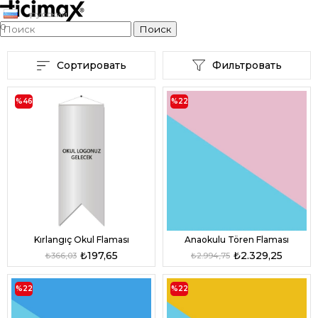
русский
0
Сортировать
Фильтровать
%46
%22
Kırlangıç Okul Flaması
Anaokulu Tören Flaması
₺197,65
₺2.329,25
₺366,03
₺2.994,75
%22
%22