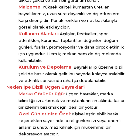
dikkat çekici ve zarif bir görünüm sunar.
Malzeme:
Yüksek kaliteli kumaştan üretilen
bayraklarımız, uzun süre dayanıklı ve dış etkenlere
karşı dirençlidir. Parlak renkleri ve net baskılarıyla
görsel olarak etkileyicidir.
Kullanım Alanları:
Açılışlar, festivaller, spor
etkinlikleri, kurumsal toplantılar, düğünler, doğum
günleri, fuarlar, promosyonlar ve daha birçok etkinlik
için uygundur. Hem iç mekan hem de dış mekanda
kullanılabilir.
Kurulum ve Depolama:
Bayraklar ip üzerine dizili
şekilde hazır olarak gelir, bu sayede kolayca asılabilir
ve etkinlik sonrasında rahatça depolanabilir.
Neden İpe Dizili Üçgen Bayraklar?
Marka Görünürlüğü:
Üçgen bayraklar, marka
bilinirliğinizi artırmak ve müşterilerinizin aklında kalıcı
bir izlenim bırakmak için ideal bir yoldur.
Özel Günlerinize Özel:
Kişiselleştirilebilir baskı
seçenekleri sayesinde, özel günlerinizi veya önemli
anlarınızı unutulmaz kılmak için mükemmel bir
dekorasyon aracıdır.