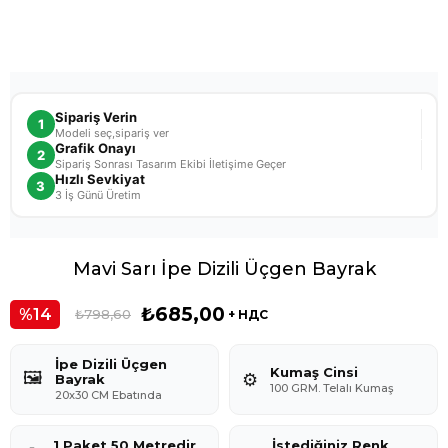
Sipariş Verin
1
Modeli seç,sipariş ver
Grafik Onayı
2
Sipariş Sonrası Tasarım Ekibi İletişime Geçer
Hızlı Sevkiyat
3
3 İş Günü Üretim
Mavi Sarı İpe Dizili Üçgen Bayrak
₺685,00
14
₺798,60
+ НДС
İpe Dizili Üçgen
Kumaş Cinsi
🖼️
⚙️
Bayrak
100 GRM. Telalı Kumaş
20x30 CM Ebatında
1 Paket 50 Metredir
İstediğiniz Renk