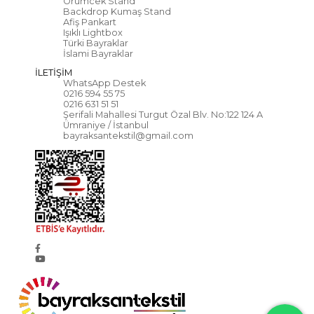
Örümcek Stand
Backdrop Kumaş Stand
Afiş Pankart
Işıklı Lightbox
Türki Bayraklar
İslami Bayraklar
İLETİŞİM
WhatsApp Destek
0216 594 55 75
0216 631 51 51
Şerifali Mahallesi Turgut Özal Blv. No:122 124 A
Ümraniye / İstanbul
bayraksantekstil@gmail.com