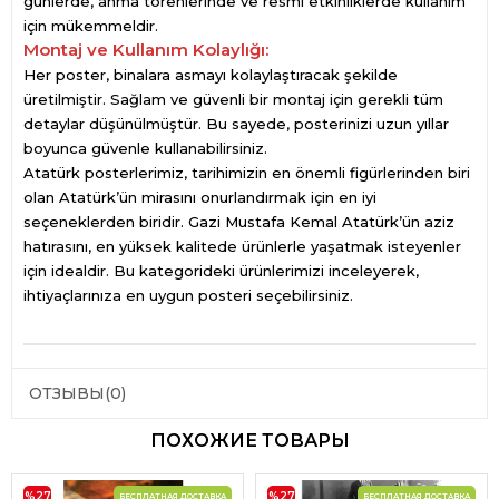
günlerde, anma törenlerinde ve resmi etkinliklerde kullanım
için mükemmeldir.
Montaj ve Kullanım Kolaylığı:
Her poster, binalara asmayı kolaylaştıracak şekilde
üretilmiştir. Sağlam ve güvenli bir montaj için gerekli tüm
detaylar düşünülmüştür. Bu sayede, posterinizi uzun yıllar
boyunca güvenle kullanabilirsiniz.
Atatürk posterlerimiz, tarihimizin en önemli figürlerinden biri
olan Atatürk’ün mirasını onurlandırmak için en iyi
seçeneklerden biridir. Gazi Mustafa Kemal Atatürk’ün aziz
hatırasını, en yüksek kalitede ürünlerle yaşatmak isteyenler
için idealdir. Bu kategorideki ürünlerimizi inceleyerek,
ihtiyaçlarınıza en uygun posteri seçebilirsiniz.
ОТЗЫВЫ
(0)
ПОХОЖИЕ ТОВАРЫ
%27
%27
БЕСПЛАТНАЯ ДОСТАВКА
БЕСПЛАТНАЯ ДОСТАВКА