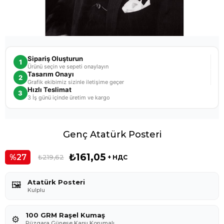
Sipariş Oluşturun
1
Ürünü seçin ve sepeti onaylayın
Tasarım Onayı
2
Grafik ekibimiz sizinle iletişime geçer
Hızlı Teslimat
3
3 İş günü içinde üretim ve kargo
Genç Atatürk Posteri
₺161,05
27
₺219,62
+ НДС
Atatürk Posteri
🖼️
Kulplu
100 GRM Raşel Kumaş
⚙️
Rüzgara,Güneşe Karşı Korumalı