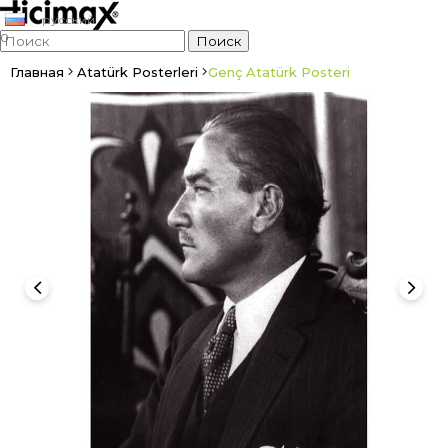
русский
0
Главная
Atatürk Posterleri
Genç Atatürk Posteri