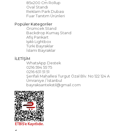
85x200 Cm Rollup
Oval Standı
Reklam Park Dubası
Fuar Tanıtım Ürünleri
Popüler Kategoriler
Örümcek Stand
Backdrop Kumaş Stand
Afiş Pankart
Işıklı Lightbox
Türki Bayraklar
İslami Bayraklar
İLETİŞİM
WhatsApp Destek
0216 594 55 75
0216 631 51 51
Şerifali Mahallesi Turgut Özal Blv. No:122 124 A
Ümraniye / İstanbul
bayraksantekstil@gmail.com