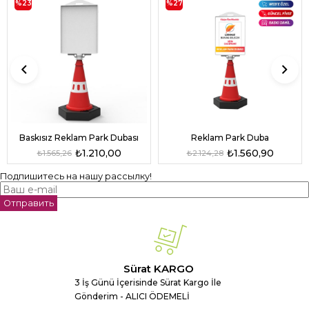
%23
%27
Baskısız Reklam Park Dubası
Reklam Park Duba
₺1.210,00
₺1.560,90
₺1.565,26
₺2.124,28
Подпишитесь на нашу рассылку!
Отправить
Sürat KARGO
3 İş Günü İçerisinde Sürat Kargo İle
Gönderim - ALICI ÖDEMELİ