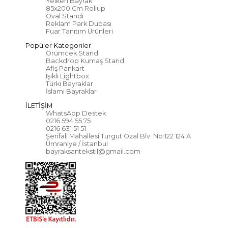
Yelken Bayrak
85x200 Cm Rollup
Oval Standı
Reklam Park Dubası
Fuar Tanıtım Ürünleri
Popüler Kategoriler
Örümcek Stand
Backdrop Kumaş Stand
Afiş Pankart
Işıklı Lightbox
Türki Bayraklar
İslami Bayraklar
İLETİŞİM
WhatsApp Destek
0216 594 55 75
0216 631 51 51
Şerifali Mahallesi Turgut Özal Blv. No:122 124 A
Ümraniye / İstanbul
bayraksantekstil@gmail.com