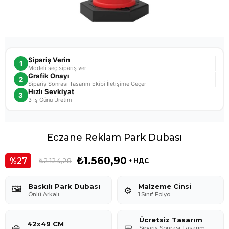
Sipariş Verin
1
Modeli seç,sipariş ver
Grafik Onayı
2
Sipariş Sonrası Tasarım Ekibi İletişime Geçer
Hızlı Sevkiyat
3
3 İş Günü Üretim
Eczane Reklam Park Dubası
₺1.560,90
27
₺2.124,28
+ НДС
Baskılı Park Dubası
Malzeme Cinsi
🖼️
⚙️
Önlü Arkalı
1.Sınıf Folyo
Ücretsiz Tasarım
42x49 CM
👜
🧼
Sipariş Sonrası Tasarım