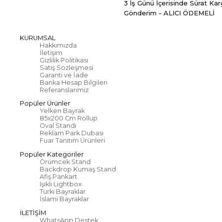
3 İş Günü İçerisinde Sürat Kar
Gönderim - ALICI ÖDEMELİ
KURUMSAL
Hakkımızda
İletişim
Gizlilik Politikası
Satış Sözleşmesi
Garanti ve İade
Banka Hesap Bilgileri
Referanslarımız
Popüler Ürünler
Yelken Bayrak
85x200 Cm Rollup
Oval Standı
Reklam Park Dubası
Fuar Tanıtım Ürünleri
Popüler Kategoriler
Örümcek Stand
Backdrop Kumaş Stand
Afiş Pankart
Işıklı Lightbox
Türki Bayraklar
İslami Bayraklar
İLETİŞİM
WhatsApp Destek