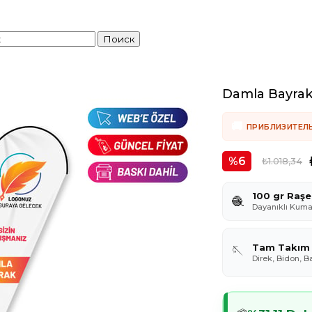
Damla Bayrak
ПРИБЛИЗИТЕЛ
6
₺1.018,34
100 gr Raşe
🧶
Dayanıklı Kum
Tam Takım
🪡
Direk, Bidon, B