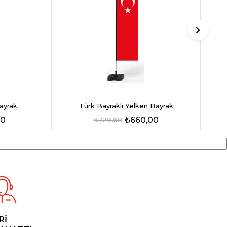
ayrak
Türk Bayraklı Yelken Bayrak
00
₺660,00
₺720,68
Rİ