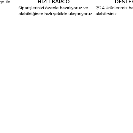
HIZLI KARGO
DESTE
go İle
Siparişlerinizi özenle hazırlıyoruz ve
7/24 Ürünlerimiz hak
olabildiğince hızlı şekilde ulaştırıyoruz
alabilirsiniz