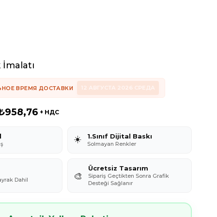
 İmalatı
12 АВГУСТА 2026 СРЕДА
ЬНОЕ ВРЕМЯ ДОСТАВКИ
₺958,76
+ НДС
l
1.Sınıf Dijital Baskı
☀️
aş
Solmayan Renkler
Ücretsiz Tasarım
🎨
Sipariş Geçtikten Sonra Grafik
ayrak Dahil
Desteği Sağlanır