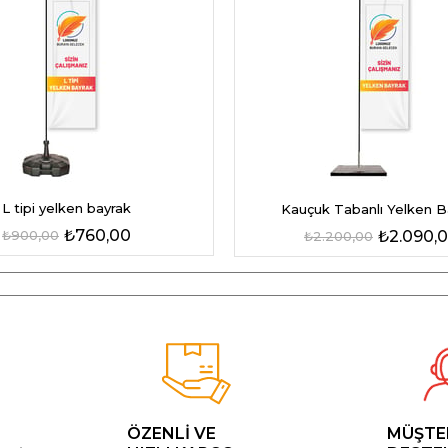
L tipi yelken bayrak
Kauçuk Tabanlı Yelken B
₺760,00
₺900,00
₺2.090,
₺2.200,00
ÖZENLİ VE
MÜŞTE