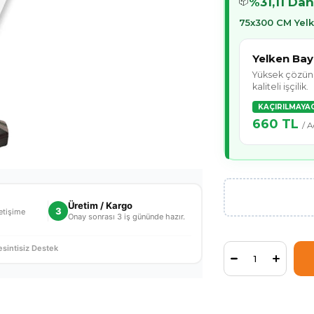
%31,11 Dah
📦
75x300 CM Yel
Yelken Ba
Yüksek çözünür
kaliteli işçilik.
KAÇIRILMAYA
660 TL
/ A
Üretim / Kargo
3
letişime
Onay sonrası 3 iş gününde hazır.
sintisiz Destek