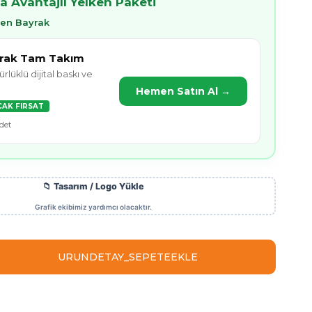
a Avantajlı Yelken Paketi
ken Bayrak
yrak Tam Takım
lüklü dijital baskı ve
Hemen Satın Al →
CAK FIRSAT
det