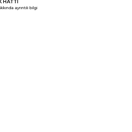
K HATTI
kında ayrıntılı bilgi