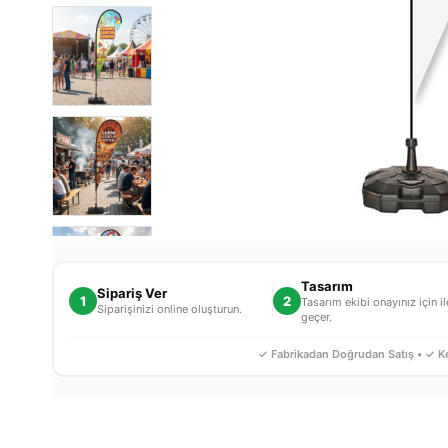
Tasarım
Sipariş Ver
1
2
Tasarım ekibi onayınız için i
Siparişinizi online oluşturun.
geçer.
✓ Fabrikadan Doğrudan Satış • ✓ Ke