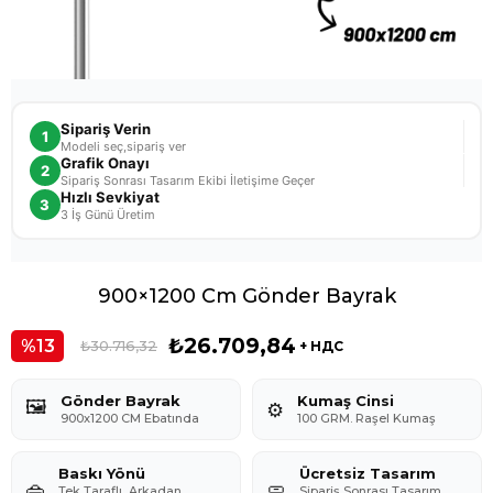
Sipariş Verin
1
Modeli seç,sipariş ver
Grafik Onayı
2
Sipariş Sonrası Tasarım Ekibi İletişime Geçer
Hızlı Sevkiyat
3
3 İş Günü Üretim
900×1200 Cm Gönder Bayrak
₺26.709,84
13
₺30.716,32
+ НДС
Gönder Bayrak
Kumaş Cinsi
🖼️
⚙️
900x1200 CM Ebatında
100 GRM. Raşel Kumaş
Baskı Yönü
Ücretsiz Tasarım
👜
🧼
Tek Taraflı, Arkadan
Sipariş Sonrası Tasarım