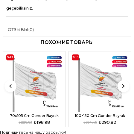
geçebilirsiniz.
ОТЗЫВЫ
(0)
ПОХОЖИЕ ТОВАРЫ
%13
%13
100×150 Cm Gönder Bayrak
70x105 Cm Gönder Bayrak
₺290,82
₺198,98
₺334,45
₺228,83
Подпишитесь на нашу рассылку!