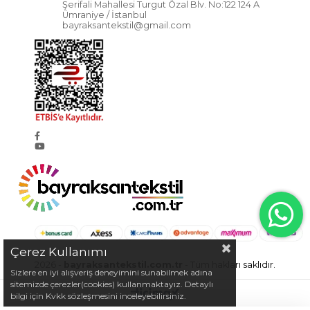
Şerifali Mahallesi Turgut Özal Blv. No:122 124 A
Ümraniye / İstanbul
bayraksantekstil@gmail.com
Çerez Kullanımı
2026 -
bayraksantekstil.com.tr
- Tüm hakları saklıdır.
Sizlere en iyi alışveriş deneyimini sunabilmek adına
sitemizde çerezler(cookies) kullanmaktayız. Detaylı
bilgi için Kvkk sözleşmesini inceleyebilirsiniz.