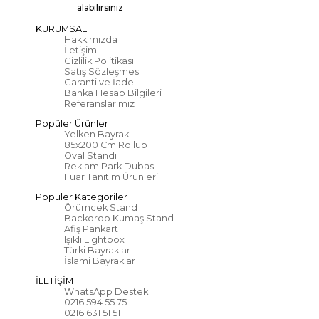
alabilirsiniz
KURUMSAL
Hakkımızda
İletişim
Gizlilik Politikası
Satış Sözleşmesi
Garanti ve İade
Banka Hesap Bilgileri
Referanslarımız
Popüler Ürünler
Yelken Bayrak
85x200 Cm Rollup
Oval Standı
Reklam Park Dubası
Fuar Tanıtım Ürünleri
Popüler Kategoriler
Örümcek Stand
Backdrop Kumaş Stand
Afiş Pankart
Işıklı Lightbox
Türki Bayraklar
İslami Bayraklar
İLETİŞİM
WhatsApp Destek
0216 594 55 75
0216 631 51 51