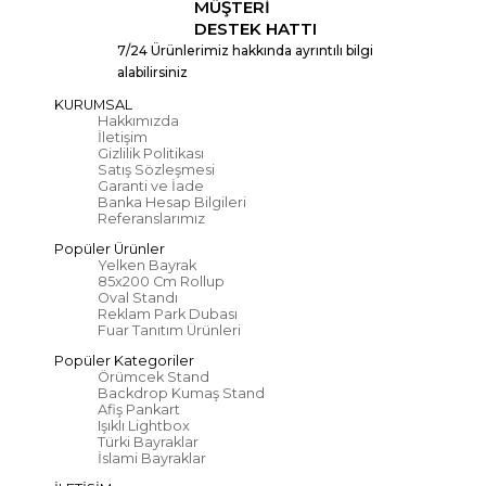
MÜŞTERİ
DESTEK HATTI
7/24 Ürünlerimiz hakkında ayrıntılı bilgi
alabilirsiniz
KURUMSAL
Hakkımızda
İletişim
Gizlilik Politikası
Satış Sözleşmesi
Garanti ve İade
Banka Hesap Bilgileri
Referanslarımız
Popüler Ürünler
Yelken Bayrak
85x200 Cm Rollup
Oval Standı
Reklam Park Dubası
Fuar Tanıtım Ürünleri
Popüler Kategoriler
Örümcek Stand
Backdrop Kumaş Stand
Afiş Pankart
Işıklı Lightbox
Türki Bayraklar
İslami Bayraklar