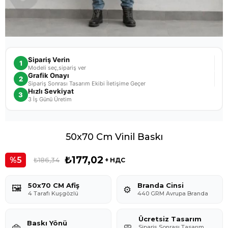
Sipariş Verin
1
Modeli seç,sipariş ver
Grafik Onayı
2
Sipariş Sonrası Tasarım Ekibi İletişime Geçer
Hızlı Sevkiyat
3
3 İş Günü Üretim
50x70 Cm Vinil Baskı
₺177,02
5
₺186,34
+ НДС
50x70 CM Afiş
Branda Cinsi
🖼️
⚙️
4 Tarafı Kuşgözlü
440 GRM Avrupa Branda
Ücretsiz Tasarım
Baskı Yönü
👜
🧼
Sipariş Sonrası Tasarım