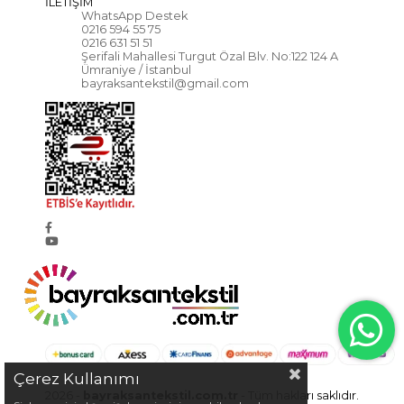
İLETİŞİM
WhatsApp Destek
0216 594 55 75
0216 631 51 51
Şerifali Mahallesi Turgut Özal Blv. No:122 124 A
Ümraniye / İstanbul
bayraksantekstil@gmail.com
Çerez Kullanımı
2026 -
bayraksantekstil.com.tr
- Tüm hakları saklıdır.