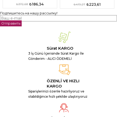
₺186,34
₺223,61
₺372,68
₺419,27
Подпишитесь на нашу рассылку!
Отправить
Sürat KARGO
3 İş Günü İçerisinde Sürat Kargo İle
Gönderim - ALICI ÖDEMELİ
ÖZENLİ VE HIZLI
KARGO
Siparişlerinizi özenle hazırlıyoruz ve
olabildiğince hızlı şekilde ulaştırıyoruz