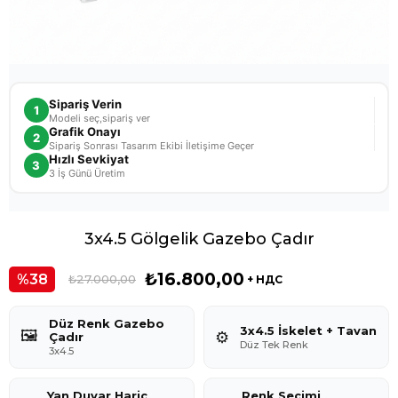
Sipariş Verin
1
Modeli seç,sipariş ver
Grafik Onayı
2
Sipariş Sonrası Tasarım Ekibi İletişime Geçer
Hızlı Sevkiyat
3
3 İş Günü Üretim
3x4.5 Gölgelik Gazebo Çadır
₺16.800,00
38
₺27.000,00
+ НДС
Düz Renk Gazebo
3x4.5 İskelet + Tavan
🖼️
⚙️
Çadır
Düz Tek Renk
3x4.5
Yan Duvar Hariç
Renk Seçimi