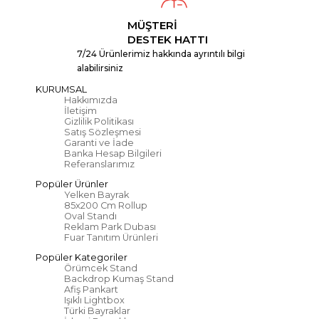
MÜŞTERİ
DESTEK HATTI
7/24 Ürünlerimiz hakkında ayrıntılı bilgi
alabilirsiniz
KURUMSAL
Hakkımızda
İletişim
Gizlilik Politikası
Satış Sözleşmesi
Garanti ve İade
Banka Hesap Bilgileri
Referanslarımız
Popüler Ürünler
Yelken Bayrak
85x200 Cm Rollup
Oval Standı
Reklam Park Dubası
Fuar Tanıtım Ürünleri
Popüler Kategoriler
Örümcek Stand
Backdrop Kumaş Stand
Afiş Pankart
Işıklı Lightbox
Türki Bayraklar