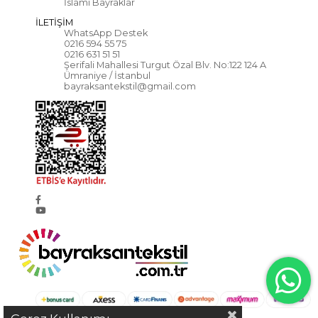
İslami Bayraklar
İLETİŞİM
WhatsApp Destek
0216 594 55 75
0216 631 51 51
Şerifali Mahallesi Turgut Özal Blv. No:122 124 A
Ümraniye / İstanbul
bayraksantekstil@gmail.com