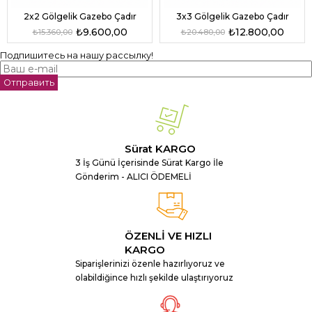
2x2 Gölgelik Gazebo Çadır
3x3 Gölgelik Gazebo Çadır
₺9.600,00
₺12.800,00
₺15.360,00
₺20.480,00
Подпишитесь на нашу рассылку!
Отправить
Sürat KARGO
3 İş Günü İçerisinde Sürat Kargo İle
Gönderim - ALICI ÖDEMELİ
ÖZENLİ VE HIZLI
KARGO
Siparişlerinizi özenle hazırlıyoruz ve
olabildiğince hızlı şekilde ulaştırıyoruz