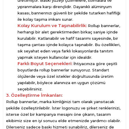
üretilmiştir. Baskı yüzeyi çizilmelere, solmalara ve
yıpranmalara karşı dirençlidir. Dayanıklı alüminyum
kasası, bannerınızı güvenli bir şekilde tutarken hafifliği
ile kolay taşıma imkanı sunar.
Kolay Kurulum ve Taşınabilirlik:
Rollup bannerlar,
herhangi bir alet gerektirmeden birkaç saniye içinde
kurulabilir. Katlanabilir ve hafif tasarımı sayesinde, bir
taşıma çantası içinde kolayca taşınabilir. Bu özellikleri,
sık seyahat eden veya farklı lokasyonlarda tanıtım
yapmak isteyen kullanıcılar için idealdir.
Farklı Boyut Seçenekleri:
İhtiyacınıza göre çeşitli
boyutlarda rollup bannerlar sunuyoruz. Standart
ölçülerde veya özel istekler doğrultusunda üretim
yapılabilir, böylece alanınıza en uygun çözümü
seçebilirsiniz.
3. Özelleştirme İmkanları:
Rollup bannerlar, marka kimliğinizi tam olarak yansıtacak
şekilde özelleştirilebilir. İster logonuzu ve şirket renklerinizi,
isterse özel bir kampanya mesajını öne çıkarın, tasarım
ekibimiz size en iyi sonucu elde etmenizde yardımcı olabilir.
Dilerseniz sadece baskı hizmeti sunabiliriz, dilerseniz de