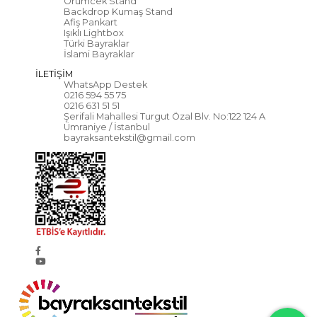
Örümcek Stand
Backdrop Kumaş Stand
Afiş Pankart
Işıklı Lightbox
Türki Bayraklar
İslami Bayraklar
İLETİŞİM
WhatsApp Destek
0216 594 55 75
0216 631 51 51
Şerifali Mahallesi Turgut Özal Blv. No:122 124 A
Ümraniye / İstanbul
bayraksantekstil@gmail.com