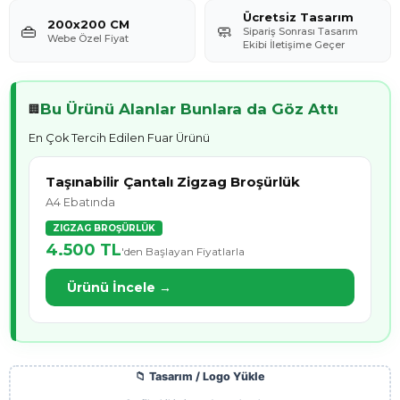
Ücretsiz Tasarım
200x200 CM
👜
🧼
Sipariş Sonrası Tasarım
Webe Özel Fiyat
Ekibi İletişime Geçer
Bu Ürünü Alanlar Bunlara da Göz Attı
🏢
En Çok Tercih Edilen Fuar Ürünü
Taşınabilir Çantalı Zigzag Broşürlük
A4 Ebatında
ZIGZAG BROŞÜRLÜK
4.500
TL
'den Başlayan Fiyatlarla
Ürünü İncele →