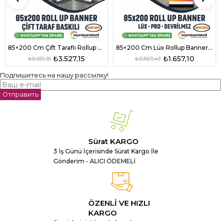
85×200 Cm Çift Taraflı Rollup Banner Pro Model
85×200 Cm Lüx Rollup Banner Pro Devrilmez Small Model
₺3.527,15
₺1.657,10
₺5.051,15
₺3.367,43
Подпишитесь на нашу рассылку!
Отправить
Sürat KARGO
3 İş Günü İçerisinde Sürat Kargo İle
Gönderim - ALICI ÖDEMELİ
ÖZENLİ VE HIZLI
KARGO