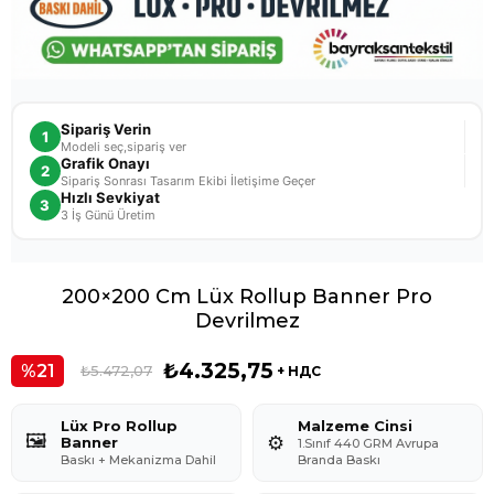
Sipariş Verin
1
Modeli seç,sipariş ver
Grafik Onayı
2
Sipariş Sonrası Tasarım Ekibi İletişime Geçer
Hızlı Sevkiyat
3
3 İş Günü Üretim
200×200 Cm Lüx Rollup Banner Pro
Devrilmez
₺4.325,75
21
₺5.472,07
+ НДС
Lüx Pro Rollup
Malzeme Cinsi
🖼️
⚙️
Banner
1.Sınıf 440 GRM Avrupa
Baskı + Mekanizma Dahil
Branda Baskı