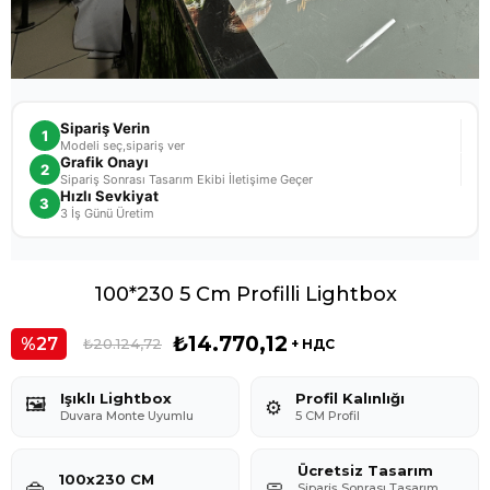
Sipariş Verin
1
Modeli seç,sipariş ver
Grafik Onayı
2
Sipariş Sonrası Tasarım Ekibi İletişime Geçer
Hızlı Sevkiyat
3
3 İş Günü Üretim
100*230 5 Cm Profilli Lightbox
₺14.770,12
27
₺20.124,72
+ НДС
Işıklı Lightbox
Profil Kalınlığı
🖼️
⚙️
Duvara Monte Uyumlu
5 CM Profil
Ücretsiz Tasarım
100x230 CM
👜
🧼
Sipariş Sonrası Tasarım