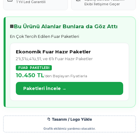
1 Yıl Led Garantili
Ekibi İletişime Geçer
Bu Ürünü Alanlar Bunlara da Göz Attı
🏢
En Çok Tercih Edilen Fuar Paketleri
Ekonomik Fuar Hazır Paketler
2'li,3'lü,4'lü,5'l, ve 6'lı Fuar Hazır Paketler
FUAR PAKETLERİ
10.450 TL
'den Başlayan Fiyatlarla
Paketleri İncele →