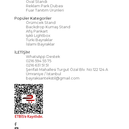
Oval Standı
Reklam Park Dubası
Fuar Tanıtım Ürünleri
Popüler Kategoriler
Örümcek Stand
Backdrop Kumaş Stand
Afiş Pankart
Işıklı Lightbox
Türki Bayraklar
İslami Bayraklar
İLETİŞİM
WhatsApp Destek
0216 594 55 75
0216 631 51 51
Şerifali Mahallesi Turgut Özal Blv. No:122 124 A
Ümraniye / İstanbul
bayraksantekstil@gmail.com