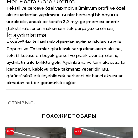
Her Ebata Göre Üretim
Tekstil ve çerçeve özel yapımdır, alüminyum profil ve özel
aksesuarlardan yapılmıştır. Bunlar herhangi bir boyutta
üretilebilir, ancak bir tarafın 3,2 m'yi geçmemesi önerilir
(tekstil rulosunun maksimum tek parça yazıcı olması)
İç aydınlatma
Projektörler kullanılarak dışarıdan aydınlatılabilen Textile
Popups ve Totemler gibi klasik sergi ekranlarının aksine,
tekstil kutusu en büyük görsel ve pratik avantaj olan iç
aydınlatma ile birlikte gelir. Aydınlatma ve tüm aksesuarlar
içerideyken, kabloyu prize takmanız yeterlidir. Bu,
görüntüsünü etkileyebilecek herhangi bir harici aksesuar
olmadan net bir görünürlük sağlar.
ОТЗЫВЫ
(0)
ПОХОЖИЕ ТОВАРЫ
%25
%29