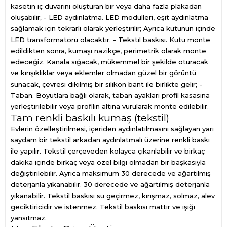
kasetin iç duvarını oluşturan bir veya daha fazla plakadan
oluşabilir; - LED aydınlatma. LED modülleri, eşit aydınlatma
sağlamak için tekrarlı olarak yerleştirilir; Ayrıca kutunun içinde
LED transformatörü olacaktır. - Tekstil baskısı. Kutu monte
edildikten sonra, kumaşı nazikçe, perimetrik olarak monte
edeceğiz. Kanala sığacak, mükemmel bir şekilde oturacak
ve kırışıklıklar veya eklemler olmadan güzel bir görüntü
sunacak, çevresi dikilmiş bir silikon bant ile birlikte gelir; -
Taban. Boyutlara bağlı olarak, taban ayakları profil kasasına
yerleştirilebilir veya profilin altına vurularak monte edilebilir.
Tam renkli baskılı kumaş (tekstil)
Evlerin özelleştirilmesi, içeriden aydınlatılmasını sağlayan yarı
saydam bir tekstil arkadan aydınlatmalı üzerine renkli baskı
ile yapılır. Tekstil çerçeveden kolayca çıkarılabilir ve birkaç
dakika içinde birkaç veya özel bilgi olmadan bir başkasıyla
değiştirilebilir. Ayrıca maksimum 30 derecede ve ağartılmış
deterjanla yıkanabilir. 30 derecede ve ağartılmış deterjanla
yıkanabilir. Tekstil baskısı su geçirmez, kırışmaz, solmaz, alev
geciktiricidir ve istenmez. Tekstil baskısı mattır ve ışığı
yansıtmaz.