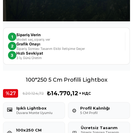
Sipariş Verin
1
Modeli seç,sipariş ver
Grafik Onayı
2
Sipariş Sonrası Tasarım Ekibi İletişime Geçer
Hızlı Sevkiyat
3
3 İş Günü Üretim
100*250 5 Cm Profilli Lightbox
₺14.770,12
27
₺20.124,72
+ НДС
Işıklı Lightbox
Profil Kalınlığı
🖼️
⚙️
Duvara Monte Uyumlu
5 CM Profil
Ücretsiz Tasarım
100x250 CM
👜
🧼
Sipariş Sonrası Tasarım