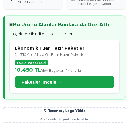
1 Yıl Led Garantili
Ekibi İletişime Geçer
Bu Ürünü Alanlar Bunlara da Göz Attı
🏢
En Çok Tercih Edilen Fuar Paketleri
Ekonomik Fuar Hazır Paketler
2'li,3'lü,4'lü,5'l, ve 6'lı Fuar Hazır Paketler
FUAR PAKETLERİ
10.450 TL
'den Başlayan Fiyatlarla
Paketleri İncele →