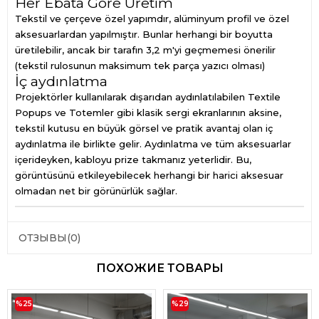
Her Ebata Göre Üretim
Tekstil ve çerçeve özel yapımdır, alüminyum profil ve özel
aksesuarlardan yapılmıştır. Bunlar herhangi bir boyutta
üretilebilir, ancak bir tarafın 3,2 m'yi geçmemesi önerilir
(tekstil rulosunun maksimum tek parça yazıcı olması)
İç aydınlatma
Projektörler kullanılarak dışarıdan aydınlatılabilen Textile
Popups ve Totemler gibi klasik sergi ekranlarının aksine,
tekstil kutusu en büyük görsel ve pratik avantaj olan iç
aydınlatma ile birlikte gelir. Aydınlatma ve tüm aksesuarlar
içerideyken, kabloyu prize takmanız yeterlidir. Bu,
görüntüsünü etkileyebilecek herhangi bir harici aksesuar
olmadan net bir görünürlük sağlar.
ОТЗЫВЫ
(0)
ПОХОЖИЕ ТОВАРЫ
%25
%29