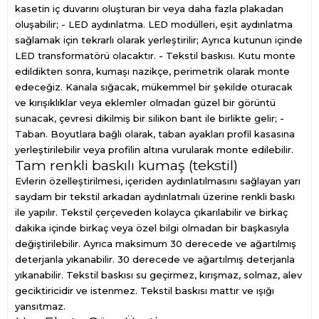
kasetin iç duvarını oluşturan bir veya daha fazla plakadan
oluşabilir; - LED aydınlatma. LED modülleri, eşit aydınlatma
sağlamak için tekrarlı olarak yerleştirilir; Ayrıca kutunun içinde
LED transformatörü olacaktır. - Tekstil baskısı. Kutu monte
edildikten sonra, kumaşı nazikçe, perimetrik olarak monte
edeceğiz. Kanala sığacak, mükemmel bir şekilde oturacak
ve kırışıklıklar veya eklemler olmadan güzel bir görüntü
sunacak, çevresi dikilmiş bir silikon bant ile birlikte gelir; -
Taban. Boyutlara bağlı olarak, taban ayakları profil kasasına
yerleştirilebilir veya profilin altına vurularak monte edilebilir.
Tam renkli baskılı kumaş (tekstil)
Evlerin özelleştirilmesi, içeriden aydınlatılmasını sağlayan yarı
saydam bir tekstil arkadan aydınlatmalı üzerine renkli baskı
ile yapılır. Tekstil çerçeveden kolayca çıkarılabilir ve birkaç
dakika içinde birkaç veya özel bilgi olmadan bir başkasıyla
değiştirilebilir. Ayrıca maksimum 30 derecede ve ağartılmış
deterjanla yıkanabilir. 30 derecede ve ağartılmış deterjanla
yıkanabilir. Tekstil baskısı su geçirmez, kırışmaz, solmaz, alev
geciktiricidir ve istenmez. Tekstil baskısı mattır ve ışığı
yansıtmaz.