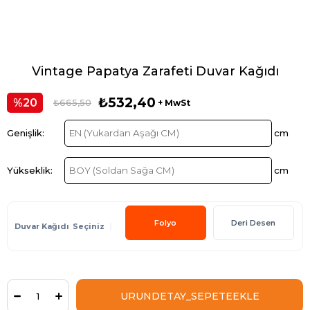
Vintage Papatya Zarafeti Duvar Kağıdı
₺532,40
20
₺665,50
+ MwSt
Folyo
Deri Desen
Duvar Kağıdı