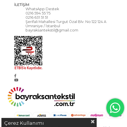
İLETİŞİM
WhatsApp Destek
0216 594 55 75
0216 631 51 51
Şerifali Mahallesi Turgut Özal Blv. No:122 124 A
Ümraniye / İstanbul
bayraksantekstil@gmail.com
Çerez Kullanımı