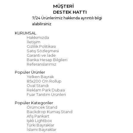
MÜŞTERİ
DESTEK HATTI
7/24 Ürünlerimiz hakkında ayrıntılı bilgi
alabilirsiniz
KURUMSAL
Hakkımızda
İletişim
Gizlilik Politikası
Satış Sözleşmesi
Garanti ve İade
Banka Hesap Bilgileri
Referanslarımız
Popüler Ürünler
Yelken Bayrak
85x200 Cm Rollup
Oval Standı
Reklam Park Dubası
Fuar Tanıtım Ürünleri
Popüler Kategoriler
Örümcek Stand
Backdrop Kumaş Stand
Afiş Pankart
Işıklı Lightbox
Türki Bayraklar
İslami Bayraklar