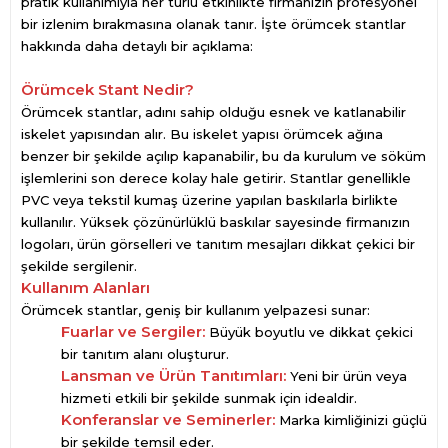
pratik kullanımıyla her türlü etkinlikte firmanızın profesyonel
bir izlenim bırakmasına olanak tanır. İşte örümcek stantlar
hakkında daha detaylı bir açıklama:
Örümcek Stant Nedir?
Örümcek stantlar, adını sahip olduğu esnek ve katlanabilir
iskelet yapısından alır. Bu iskelet yapısı örümcek ağına
benzer bir şekilde açılıp kapanabilir, bu da kurulum ve söküm
işlemlerini son derece kolay hale getirir. Stantlar genellikle
PVC veya tekstil kumaş üzerine yapılan baskılarla birlikte
kullanılır. Yüksek çözünürlüklü baskılar sayesinde firmanızın
logoları, ürün görselleri ve tanıtım mesajları dikkat çekici bir
şekilde sergilenir.
Kullanım Alanları
Örümcek stantlar, geniş bir kullanım yelpazesi sunar:
Fuarlar ve Sergiler:
Büyük boyutlu ve dikkat çekici
bir tanıtım alanı oluşturur.
Lansman ve Ürün Tanıtımları:
Yeni bir ürün veya
hizmeti etkili bir şekilde sunmak için idealdir.
Konferanslar ve Seminerler:
Marka kimliğinizi güçlü
bir şekilde temsil eder.