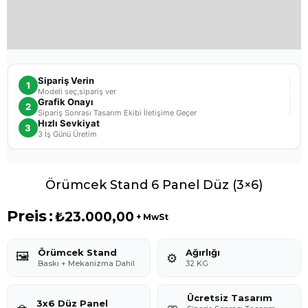
Sipariş Verin
1
Modeli seç,sipariş ver
Grafik Onayı
2
Sipariş Sonrası Tasarım Ekibi İletişime Geçer
Hızlı Sevkiyat
3
3 İş Günü Üretim
Örümcek Stand 6 Panel Düz (3×6)
Preis
:
₺23.000,00
+ MwSt
Örümcek Stand
Ağırlığı
🖼️
⚙️
Baskı + Mekanizma Dahil
32 KG
Ücretsiz Tasarım
3x6 Düz Panel