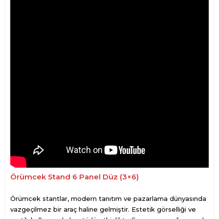
Örümcek Stand 6 Panel Düz (3×6)
Örümcek stantlar, modern tanıtım ve pazarlama dünyasında
vazgeçilmez bir araç haline gelmiştir. Estetik görselliği ve