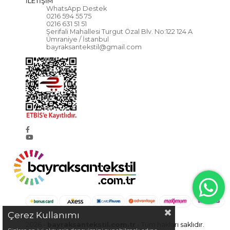
İLETİŞİM
WhatsApp Destek
0216 594 55 75
0216 631 51 51
Şerifali Mahallesi Turgut Özal Blv. No:122 124 A
Ümraniye / İstanbul
bayraksantekstil@gmail.com
Çerez Kullanımı
2026 -
bayraksantekstil.com.tr
- Tüm hakları saklıdır.