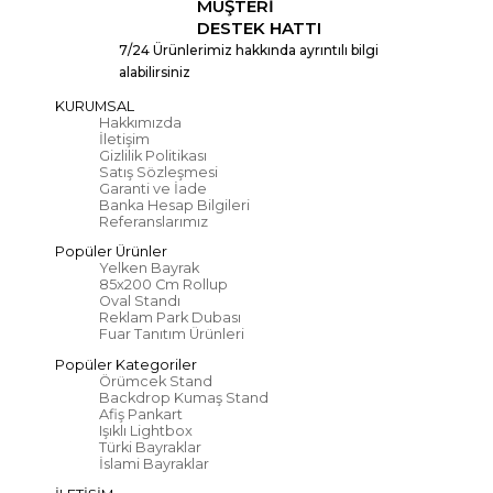
MÜŞTERİ
DESTEK HATTI
7/24 Ürünlerimiz hakkında ayrıntılı bilgi
alabilirsiniz
KURUMSAL
Hakkımızda
İletişim
Gizlilik Politikası
Satış Sözleşmesi
Garanti ve İade
Banka Hesap Bilgileri
Referanslarımız
Popüler Ürünler
Yelken Bayrak
85x200 Cm Rollup
Oval Standı
Reklam Park Dubası
Fuar Tanıtım Ürünleri
Popüler Kategoriler
Örümcek Stand
Backdrop Kumaş Stand
Afiş Pankart
Işıklı Lightbox
Türki Bayraklar
İslami Bayraklar