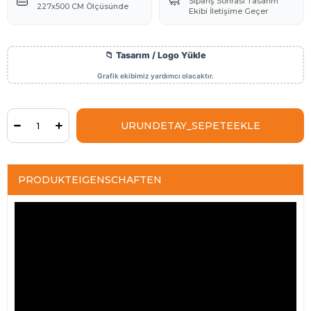
👜
🧼
Sipariş Sonrası Tasarım
227x500 CM Ölçüsünde
Ekibi İletişime Geçer
PRODUKTEIGENSCHAFTEN