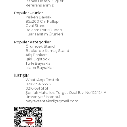
Banka Hesap Bilgileri
Referanslarımız
Popüler Ürünler
Yelken Bayrak
85x200 Cm Rollup
Oval Standı
Reklam Park Dubası
Fuar Tanıtım Ürünleri
Popüler Kategoriler
Örümcek Stand
Backdrop Kumaş Stand
Afiş Pankart
Işıklı Lightbox
Türki Bayraklar
İslami Bayraklar
İLETİŞİM
WhatsApp Destek
0216 594 55 75
0216 631 51 51
Şerifali Mahallesi Turgut Özal Blv. No:122 124 A
Ümraniye / İstanbul
bayraksantekstil@gmail.com