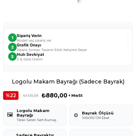
Sipariş Verin
1
Modeli seç,sipariş ver
Grafik Onayı
2
Sipariş Sonrası Tasarım Ekibi İletişime Geçer
Hızlı Sevkiyat
3
3 İş Günü Üretim
Logolu Makam Bayrağı (Sadece Bayrak)
₺880,00
22
₺1.131,35
+ MwSt
Logolu Makam
Bayrak Ölçüsü
🖼️
⚙️
Bayrağı
100x150 CM Ebat
Telalı Saten Sert Kumaş
Sadece Bayraktır