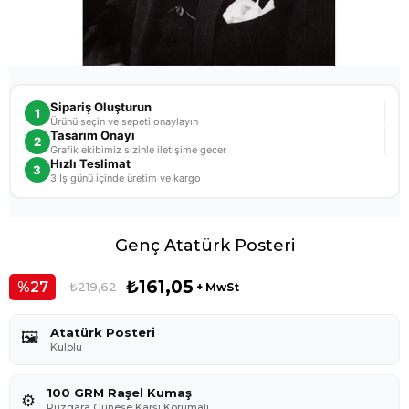
Sipariş Oluşturun
1
Ürünü seçin ve sepeti onaylayın
Tasarım Onayı
2
Grafik ekibimiz sizinle iletişime geçer
Hızlı Teslimat
3
3 İş günü içinde üretim ve kargo
Genç Atatürk Posteri
₺161,05
27
₺219,62
+ MwSt
Atatürk Posteri
🖼️
Kulplu
100 GRM Raşel Kumaş
⚙️
Rüzgara,Güneşe Karşı Korumalı