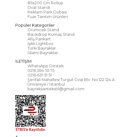
85x200 Cm Rollup
Oval Standı
Reklam Park Dubası
Fuar Tanıtım Ürünleri
Popüler Kategoriler
Örümcek Stand
Backdrop Kumaş Stand
Afiş Pankart
Işıklı Lightbox
Türki Bayraklar
İslami Bayraklar
İLETİŞİM
WhatsApp Destek
0216 594 55 75
0216 631 51 51
Şerifali Mahallesi Turgut Özal Blv. No:122 124 A
Ümraniye / İstanbul
bayraksantekstil@gmail.com