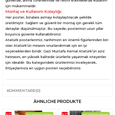
günlerde, anma törenlerinde ve resmi etkinliklerde kullanım
için mükemmeldir.
Montaj ve Kullanım Kolaylığı:
Her poster, binalara asmayı kolaylaştıracak şekilde
üretilmiştir. Sağlam ve güvenli bir montaj için gerekli tüm
detaylar düşünülmüştür. Bu sayede, posterinizi uzun yıllar
boyunca güvenle kullanabilirsiniz.
Atatürk posterlerimiz, tarihimizin en önemli figürlerinden biri
olan Atatürk’ün mirasını onurlandırmak için en iyi
seçeneklerden biridir. Gazi Mustafa Kemal Atatürk’ün aziz
hatırasını, en yüksek kalitede ürünlerle yaşatmak isteyenler
için idealdir. Bu kategorideki ürünlerimizi inceleyerek,
ihtiyaçlarınıza en uygun posteri seçebilirsiniz.
KOMMENTARE
(0)
ÄHNLICHE PRODUKTE
%27
%27
KOSTENFREIER VERSAND
KOSTENFREIER VERSAND