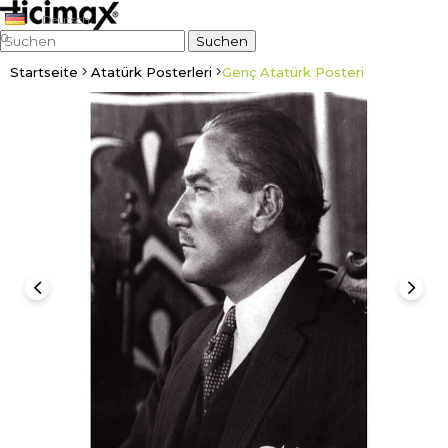
Deutsch
0
Startseite
Atatürk Posterleri
Genç Atatürk Posteri