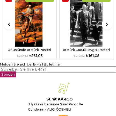
At Üstünde Atatürk Posteri
Atatürk Çocuk Sevgisi Posteri
₺161,05
₺161,05
₺219,62
₺219,62
Melden Sie sich bei E-Mail Bulletin an
Senden
Sürat KARGO
3 İş Günü İçerisinde Sürat Kargo İle
Gönderim - ALICI ÖDEMELİ