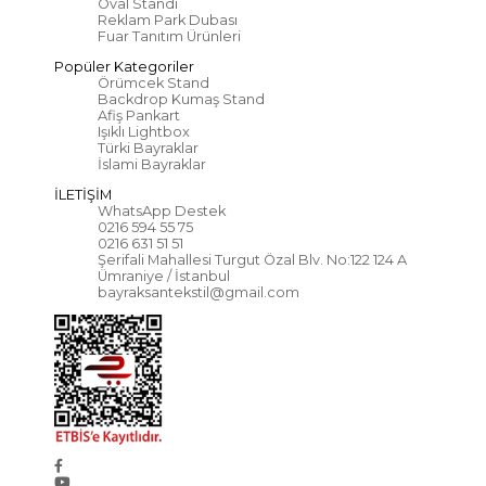
Oval Standı
Reklam Park Dubası
Fuar Tanıtım Ürünleri
Popüler Kategoriler
Örümcek Stand
Backdrop Kumaş Stand
Afiş Pankart
Işıklı Lightbox
Türki Bayraklar
İslami Bayraklar
İLETİŞİM
WhatsApp Destek
0216 594 55 75
0216 631 51 51
Şerifali Mahallesi Turgut Özal Blv. No:122 124 A
Ümraniye / İstanbul
bayraksantekstil@gmail.com