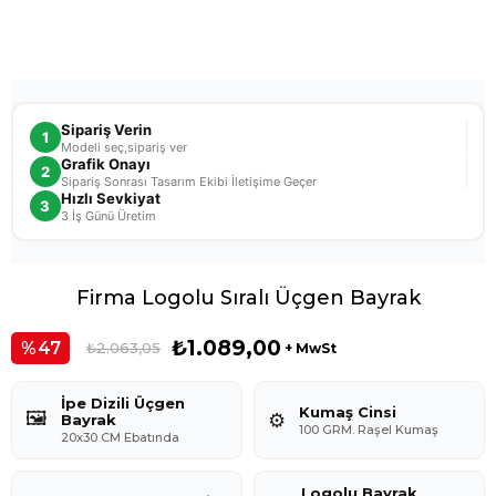
Sipariş Verin
1
Modeli seç,sipariş ver
Grafik Onayı
2
Sipariş Sonrası Tasarım Ekibi İletişime Geçer
Hızlı Sevkiyat
3
3 İş Günü Üretim
Firma Logolu Sıralı Üçgen Bayrak
₺1.089,00
47
₺2.063,05
+ MwSt
İpe Dizili Üçgen
Kumaş Cinsi
🖼️
⚙️
Bayrak
100 GRM. Raşel Kumaş
20x30 CM Ebatında
Logolu Bayrak