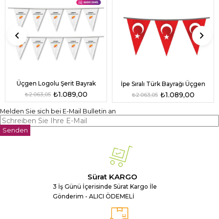
Üçgen Logolu Şerit Bayrak
İpe Sıralı Türk Bayrağı Üçgen
₺1.089,00
₺1.089,00
₺2.063,05
₺2.063,05
Melden Sie sich bei E-Mail Bulletin an
Senden
Sürat KARGO
3 İş Günü İçerisinde Sürat Kargo İle
Gönderim - ALICI ÖDEMELİ