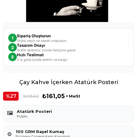
Sipariş Oluşturun
1
Ürünü seçin ve sepeti onaylayın
Tasarım Onayı
2
Grafik ekibimiz sizinle iletişime geçer
Hızlı Teslimat
3
3 İş günü içinde üretim ve kargo
Çay Kahve İçerken Atatürk Posteri
₺161,05
27
₺219,62
+ MwSt
Atatürk Posteri
🖼️
Kulplu
100 GRM Raşel Kumaş
⚙️
Rüzgara,Güneşe Karşı Korumalı