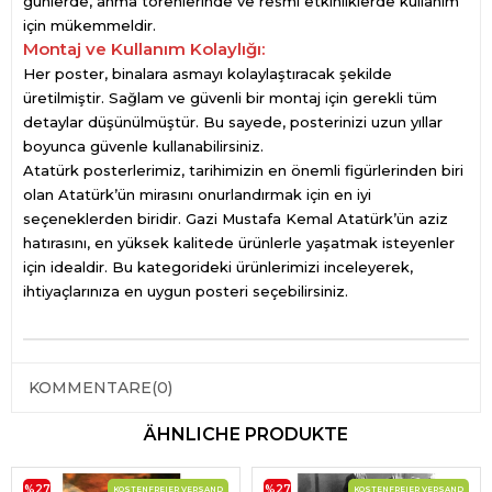
günlerde, anma törenlerinde ve resmi etkinliklerde kullanım
için mükemmeldir.
Montaj ve Kullanım Kolaylığı:
Her poster, binalara asmayı kolaylaştıracak şekilde
üretilmiştir. Sağlam ve güvenli bir montaj için gerekli tüm
detaylar düşünülmüştür. Bu sayede, posterinizi uzun yıllar
boyunca güvenle kullanabilirsiniz.
Atatürk posterlerimiz, tarihimizin en önemli figürlerinden biri
olan Atatürk’ün mirasını onurlandırmak için en iyi
seçeneklerden biridir. Gazi Mustafa Kemal Atatürk’ün aziz
hatırasını, en yüksek kalitede ürünlerle yaşatmak isteyenler
için idealdir. Bu kategorideki ürünlerimizi inceleyerek,
ihtiyaçlarınıza en uygun posteri seçebilirsiniz.
KOMMENTARE
(0)
ÄHNLICHE PRODUKTE
%27
%27
KOSTENFREIER VERSAND
KOSTENFREIER VERSAND