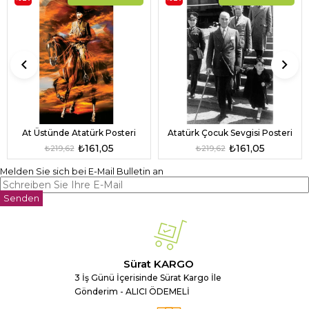
At Üstünde Atatürk Posteri
Atatürk Çocuk Sevgisi Posteri
₺161,05
₺161,05
₺219,62
₺219,62
Melden Sie sich bei E-Mail Bulletin an
Senden
Sürat KARGO
3 İş Günü İçerisinde Sürat Kargo İle
Gönderim - ALICI ÖDEMELİ