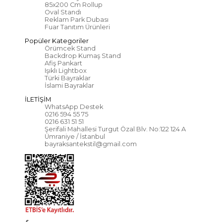
85x200 Cm Rollup
Oval Standı
Reklam Park Dubası
Fuar Tanıtım Ürünleri
Popüler Kategoriler
Örümcek Stand
Backdrop Kumaş Stand
Afiş Pankart
Işıklı Lightbox
Türki Bayraklar
İslami Bayraklar
İLETİŞİM
WhatsApp Destek
0216 594 55 75
0216 631 51 51
Şerifali Mahallesi Turgut Özal Blv. No:122 124 A
Ümraniye / İstanbul
bayraksantekstil@gmail.com